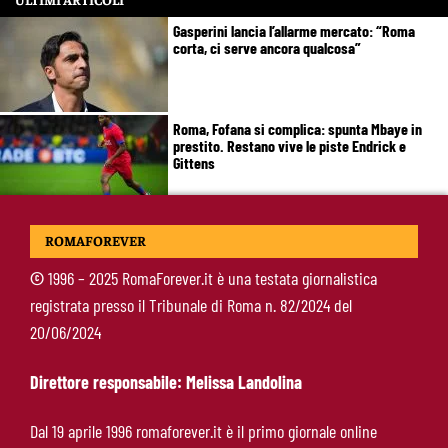
Gasperini lancia l’allarme mercato: “Roma
corta, ci serve ancora qualcosa”
Roma, Fofana si complica: spunta Mbaye in
prestito. Restano vive le piste Endrick e
Gittens
Pellegrini, Gasperini frena il rientro: “Ci vorrà
ROMAFOREVER
almeno un mese”
©
1996 – 2025 RomaForever.it è una testata giornalistica
registrata presso il Tribunale di Roma n. 82/2024 del
Roma, 11 gol subiti in 4 partite: il dato che
20/06/2024
preoccupa Gasperini
Direttore responsabile: Melissa Landolina
Gasperini boccia la Roma: “Partita pessima”.
Dal 19 aprile 1996 romaforever.it è il primo giornale online
E lancia un altro messaggio sul mercato