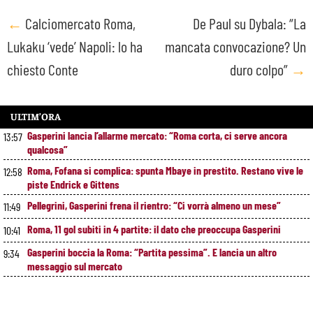
Post
←
Calciomercato Roma,
De Paul su Dybala: “La
Lukaku ‘vede’ Napoli: lo ha
mancata convocazione? Un
navigation
chiesto Conte
duro colpo”
→
ULTIM’ORA
Gasperini lancia l’allarme mercato: “Roma corta, ci serve ancora
13:57
qualcosa”
Roma, Fofana si complica: spunta Mbaye in prestito. Restano vive le
12:58
piste Endrick e Gittens
Pellegrini, Gasperini frena il rientro: “Ci vorrà almeno un mese”
11:49
Roma, 11 gol subiti in 4 partite: il dato che preoccupa Gasperini
10:41
Gasperini boccia la Roma: “Partita pessima”. E lancia un altro
9:34
messaggio sul mercato