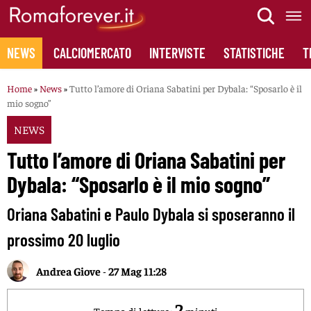
Skip
to
content
NEWS
CALCIOMERCATO
INTERVISTE
STATISTICHE
T
Home
»
News
»
Tutto l’amore di Oriana Sabatini per Dybala: “Sposarlo è il
mio sogno”
NEWS
Tutto l’amore di Oriana Sabatini per
Dybala: “Sposarlo è il mio sogno”
Oriana Sabatini e Paulo Dybala si sposeranno il
prossimo 20 luglio
Andrea Giove
-
27 Mag 11:28
2
Tempo di lettura:
minuti