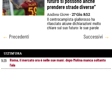
futuro si possono anche
prendere strade diverse”
Andrea Giove -
27 Giu 8:52
Il centrocampista giallorosso ha
rilasciato alcune dichiarazioni molto
chiare sul suo futuro: le sue parole
Posts
←
Precedenti
Successivi
→
navigation
ULTIM’ORA
Roma, il mercato ora è nelle sue mani: dopo Molina manca soltanto
9:29
l’ala