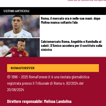
ULTIMI ARTICOLI
Roma, il mercato ora è nelle sue mani: dopo
Molina manca soltanto l’ala
Calciomercato Roma, Angeliño e Kumbulla ai
saluti: D’Amico accelera per il sostituto sulla
sinistra
Roma, doppia cessione in Spagna: Angeliño al
ROMAFOREVER
Deportivo, Kumbulla al Rayo Vallecano
©
1996 – 2025 RomaForever.it è una testata giornalistica
registrata presso il Tribunale di Roma n. 82/2024 del
Pellegrini-Roma, rinnovo già impostato: ecco
20/06/2024
cosa manca e quando può arrivare la firma
Direttore responsabile: Melissa Landolina