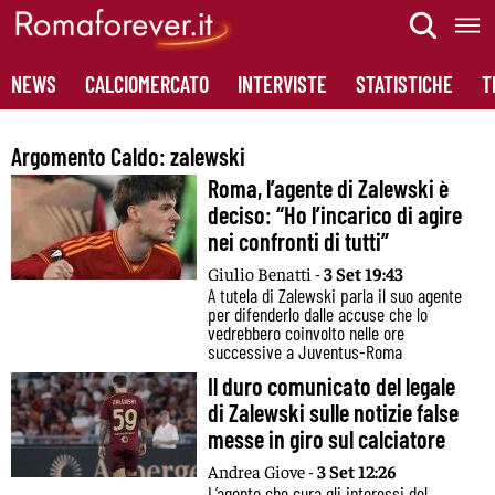
Skip
to
content
NEWS
CALCIOMERCATO
INTERVISTE
STATISTICHE
T
Argomento Caldo:
zalewski
Roma, l’agente di Zalewski è
deciso: “Ho l’incarico di agire
nei confronti di tutti”
Giulio Benatti -
3 Set 19:43
A tutela di Zalewski parla il suo agente
per difenderlo dalle accuse che lo
vedrebbero coinvolto nelle ore
successive a Juventus-Roma
Il duro comunicato del legale
di Zalewski sulle notizie false
messe in giro sul calciatore
Andrea Giove -
3 Set 12:26
L’agente che cura gli interessi del