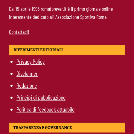
Mercato Roma, manca un solo colpo: Gasperini
Dal 19 aprile 1996 romaforever.it è il primo giornale online
aspetta l’ala sinistra
interamente dedicato all’ Associazione Sportiva Roma
Contattaci!
RIFERIMENTI EDITORIALI
Privacy Policy
Disclaimer
Redazione
Principi di pubblicazione
Politica di feedback attuabile
TRASPARENZA E GOVERNANCE