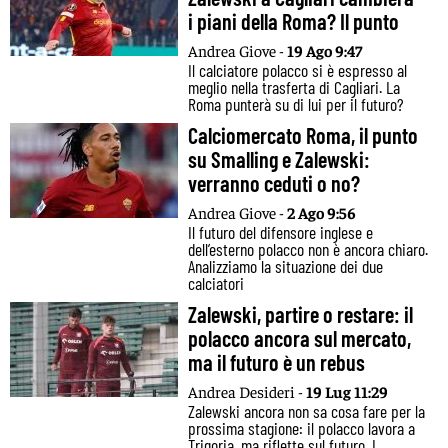
i piani della Roma? Il punto
Andrea Giove -
19 Ago 9:47
Il calciatore polacco si è espresso al
meglio nella trasferta di Cagliari. La
Roma punterà su di lui per il futuro?
Calciomercato Roma, il punto
su Smalling e Zalewski:
verranno ceduti o no?
Andrea Giove -
2 Ago 9:56
Il futuro del difensore inglese e
dell’esterno polacco non è ancora chiaro.
Analizziamo la situazione dei due
calciatori
Zalewski, partire o restare: il
polacco ancora sul mercato,
ma il futuro è un rebus
Andrea Desideri -
19 Lug 11:29
Zalewski ancora non sa cosa fare per la
prossima stagione: il polacco lavora a
Trigoria, ma riflette sul futuro. I