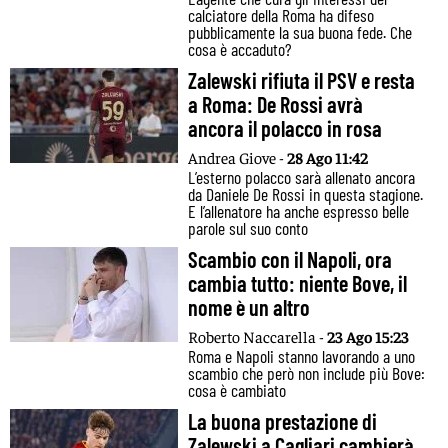
calciatore della Roma ha difeso
pubblicamente la sua buona fede. Che
cosa è accaduto?
Zalewski rifiuta il PSV e resta
a Roma: De Rossi avrà
ancora il polacco in rosa
Andrea Giove -
28 Ago 11:42
L’esterno polacco sarà allenato ancora
da Daniele De Rossi in questa stagione.
E l’allenatore ha anche espresso belle
parole sul suo conto
Scambio con il Napoli, ora
cambia tutto: niente Bove, il
nome è un altro
Roberto Naccarella -
23 Ago 15:23
Roma e Napoli stanno lavorando a uno
scambio che però non include più Bove:
cosa è cambiato
La buona prestazione di
Zalewski a Cagliari cambierà