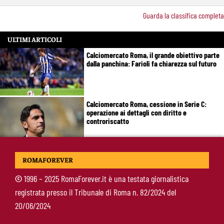
Guarda la classifica completa
ULTIMI ARTICOLI
Calciomercato Roma, il grande obiettivo parte
dalla panchina: Farioli fa chiarezza sul futuro
Calciomercato Roma, cessione in Serie C:
operazione ai dettagli con diritto e
controriscatto
Calciomercato Roma, tutto fatto per Molina:
ROMAFOREVER
domani l’arrivo nella Capitale
©
1996 – 2025 RomaForever.it è una testata giornalistica
registrata presso il Tribunale di Roma n. 82/2024 del
De Rossi sta con Gasperini: “Mercato aperto
20/06/2024
durante il campionato? Un abominio
burocratico”