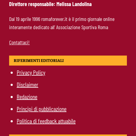
Direttore responsabile: Melissa Landolina
Hermoso, sospiro di sollievo per la Roma:
Dal 19 aprile 1996 romaforever.it è il primo giornale online
nessun infortunio dopo il problema alla
interamente dedicato all’ Associazione Sportiva Roma
caviglia
Contattaci!
RIFERIMENTI EDITORIALI
Privacy Policy
Disclaimer
Redazione
Principi di pubblicazione
Politica di feedback attuabile