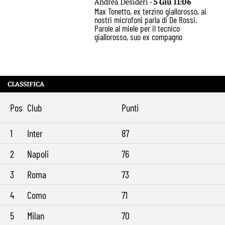
Andrea Desideri -
5 Giu 11:06
Max Tonetto, ex terzino giallorosso, ai
nostri microfoni parla di De Rossi.
Parole al miele per il tecnico
giallorosso, suo ex compagno
CLASSIFICA
Pos
Club
Punti
1
Inter
87
2
Napoli
76
3
Roma
73
4
Como
71
5
Milan
70