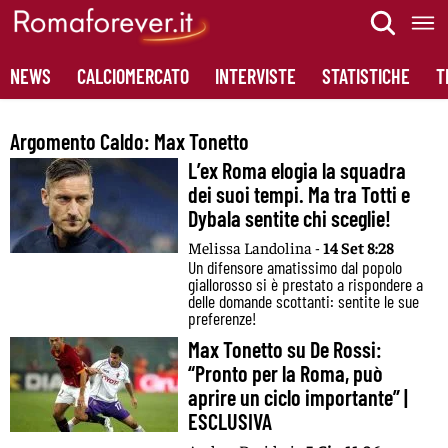
Skip
to
content
NEWS
CALCIOMERCATO
INTERVISTE
STATISTICHE
T
Argomento Caldo:
Max Tonetto
L’ex Roma elogia la squadra
dei suoi tempi. Ma tra Totti e
Dybala sentite chi sceglie!
Melissa Landolina -
14 Set 8:28
Un difensore amatissimo dal popolo
giallorosso si è prestato a rispondere a
delle domande scottanti: sentite le sue
preferenze!
Max Tonetto su De Rossi:
“Pronto per la Roma, può
aprire un ciclo importante” |
ESCLUSIVA