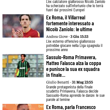
L’ex calciatore giallorosso Nicolò Zaniolo
ha scherzato sull’infortunio che lo terrà
fuori dai prossimi Europei
Ex Roma, il Villarreal
fortemente interessato a
Nicolò Zaniolo: le ultime
Andrea Giove -
3 Giu 15:33
L’ex esterno offensivo giallorosso
potrebbe giocare nella Liga spagnola il
prossimo anno
Sassulo-Roma Primavera,
Matteo Falasca alza la coppa
e punisce la sua ex squadra
in finale…
Giulio Benatti -
31 Mag 23:55
Grande protagonista della finale
scudetto Primavera, Falasca decide
Sassuolo-Roma aprendo le danze: le sue
parole al temine
Ex Roma, parla Francesco