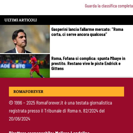
Guarda la classifica completa
ULTIMI ARTICOLI
Gasperini lancia l’allarme mercato: “Roma
corta, ci serve ancora qualcosa”
Roma, Fofana si complica: spunta Mbaye in
prestito. Restano vive le piste Endrick e
Gittens
Pellegrini, Gasperini frena il rientro: “Ci vorrà
ROMAFOREVER
almeno un mese”
©
1996 – 2025 RomaForever.it è una testata giornalistica
registrata presso il Tribunale di Roma n. 82/2024 del
Roma, 11 gol subiti in 4 partite: il dato che
20/06/2024
preoccupa Gasperini