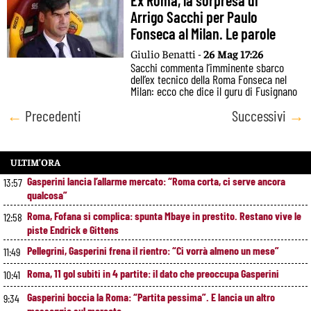
Ex Roma, la sorpresa di
Arrigo Sacchi per Paulo
Fonseca al Milan. Le parole
Giulio Benatti -
26 Mag 17:26
Sacchi commenta l’imminente sbarco
dell’ex tecnico della Roma Fonseca nel
Milan: ecco che dice il guru di Fusignano
Posts
←
Precedenti
Successivi
→
navigation
ULTIM’ORA
Gasperini lancia l’allarme mercato: “Roma corta, ci serve ancora
13:57
qualcosa”
Roma, Fofana si complica: spunta Mbaye in prestito. Restano vive le
12:58
piste Endrick e Gittens
Pellegrini, Gasperini frena il rientro: “Ci vorrà almeno un mese”
11:49
Roma, 11 gol subiti in 4 partite: il dato che preoccupa Gasperini
10:41
Gasperini boccia la Roma: “Partita pessima”. E lancia un altro
9:34
messaggio sul mercato