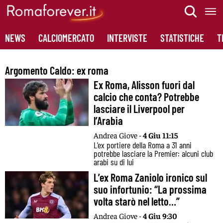
Skip
to
content
NEWS
CALCIOMERCATO
INTERVISTE
STATISTICHE
T
Argomento Caldo:
ex roma
Ex Roma, Alisson fuori dal
calcio che conta? Potrebbe
lasciare il Liverpool per
l’Arabia
Andrea Giove -
4 Giu 11:15
L’ex portiere della Roma a 31 anni
potrebbe lasciare la Premier: alcuni club
arabi su di lui
L’ex Roma Zaniolo ironico sul
suo infortunio: “La prossima
volta starò nel letto…”
Andrea Giove -
4 Giu 9:30