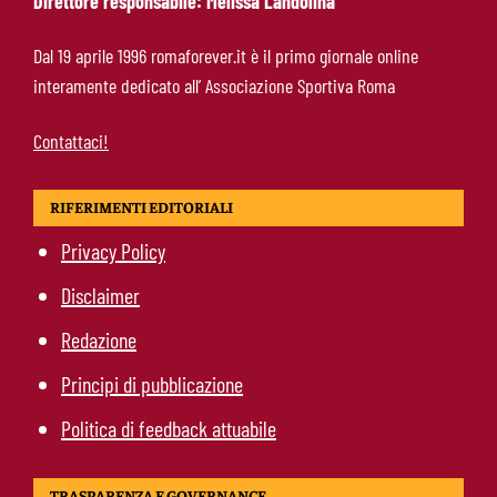
Direttore responsabile: Melissa Landolina
Gasperini boccia la Roma: “Partita pessima”.
Dal 19 aprile 1996 romaforever.it è il primo giornale online
E lancia un altro messaggio sul mercato
interamente dedicato all’ Associazione Sportiva Roma
Contattaci!
RIFERIMENTI EDITORIALI
Privacy Policy
Disclaimer
Redazione
Principi di pubblicazione
Politica di feedback attuabile
TRASPARENZA E GOVERNANCE