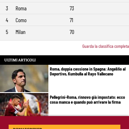
3
Roma
73
4
Como
71
5
Milan
70
Guarda la classifica completa
ULTIMI ARTICOLI
Roma, doppia cessione in Spagna: Angeliño al
Deportivo, Kumbulla al Rayo Vallecano
Pellegrini-Roma, rinnovo già impostato: ecco
cosa manca e quando può arrivare la firma
Mercato Roma, manca un solo colpo: Gasperini