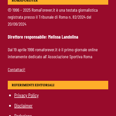
ROMAFOREVER
aspetta l’ala sinistra
©
1996 – 2025 RomaForever.it è una testata giornalistica
registrata presso il Tribunale di Roma n. 82/2024 del
Roma-Read, il retroscena: rifiutati 29 milioni e
20/06/2024
il 10% sulla rivendita
Direttore responsabile: Melissa Landolina
Roma-Molina, il colpo di D’Amico è geniale:
Dal 19 aprile 1996 romaforever.it è il primo giornale online
qualità ed esperienza a un prezzo da
interamente dedicato all’ Associazione Sportiva Roma
occasione
Contattaci!
RIFERIMENTI EDITORIALI
Privacy Policy
Disclaimer
Redazione