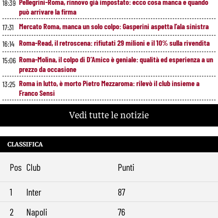
Pellegrini-Roma, rinnovo già impostato: ecco cosa manca e quando
18:39
può arrivare la firma
Mercato Roma, manca un solo colpo: Gasperini aspetta l’ala sinistra
17:31
Roma-Read, il retroscena: rifiutati 29 milioni e il 10% sulla rivendita
16:14
Roma-Molina, il colpo di D’Amico è geniale: qualità ed esperienza a un
15:06
prezzo da occasione
Roma in lutto, è morto Pietro Mezzaroma: rilevò il club insieme a
13:25
Franco Sensi
Roma, segnali di crescita contro il Newport: cosa ha funzionato e
11:49
Vedi tutte le notizie
cosa va ancora migliorato
Roma, offerta da 12 milioni per Cacciamani: il Torino alza il muro
10:39
CLASSIFICA
Roma-Molina, trattativa in avanzamento: sul tavolo 17 milioni per
9:29
l’argentino
Pos
Club
Punti
1
Inter
87
2
Napoli
76