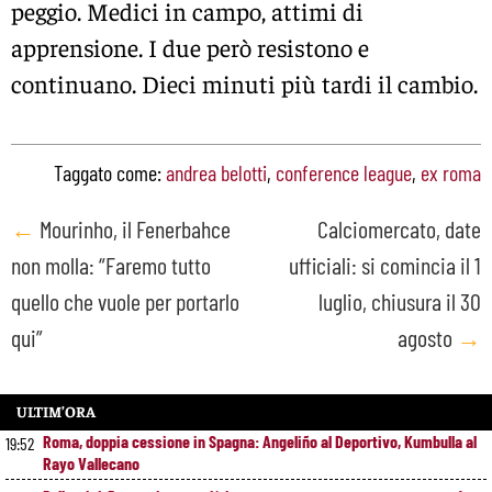
peggio. Medici in campo, attimi di
apprensione. I due però resistono e
continuano. Dieci minuti più tardi il cambio.
Taggato come:
andrea belotti
,
conference league
,
ex roma
Post
←
Mourinho, il Fenerbahce
Calciomercato, date
non molla: “Faremo tutto
ufficiali: si comincia il 1
navigation
quello che vuole per portarlo
luglio, chiusura il 30
qui”
agosto
→
ULTIM’ORA
Roma, doppia cessione in Spagna: Angeliño al Deportivo, Kumbulla al
19:52
Rayo Vallecano