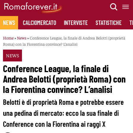
Skip
to
content
NEWS
CALCIOMERCATO
INTERVISTE
STATISTICHE
T
Home
»
News
»
Conference League, la finale di Andrea Belotti (proprietà
Roma) con la Fiorentina convince? L’analisi
NEWS
Conference League, la finale di
Andrea Belotti (proprietà Roma) con
la Fiorentina convince? L’analisi
Belotti è di proprietà Roma e potrebbe essere
una pedina di mercato: ecco la sua finale di
Conference con la Fiorentina ai raggi X