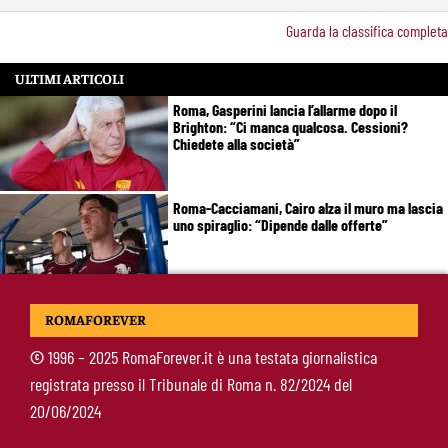
Guarda la classifica completa
ULTIMI ARTICOLI
Roma, Gasperini lancia l’allarme dopo il
Brighton: “Ci manca qualcosa. Cessioni?
Chiedete alla società”
Roma-Cacciamani, Cairo alza il muro ma lascia
uno spiraglio: “Dipende dalle offerte”
Brighton-Roma 3-0, brusco stop per Gasperini:
ROMAFOREVER
attacco sterile e difesa troppo fragile
©
1996 – 2025 RomaForever.it è una testata giornalistica
registrata presso il Tribunale di Roma n. 82/2024 del
McKennie sorprende tutti: “Il mio idolo era
20/06/2024
Totti, soprattutto per la sua fedeltà”