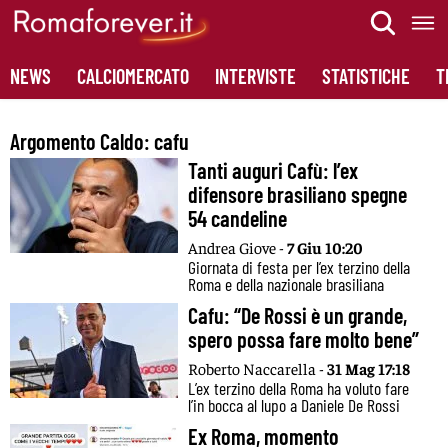
Skip
to
content
NEWS
CALCIOMERCATO
INTERVISTE
STATISTICHE
T
Argomento Caldo:
cafu
Tanti auguri Cafù: l’ex
difensore brasiliano spegne
54 candeline
Andrea Giove -
7 Giu 10:20
Giornata di festa per l’ex terzino della
Roma e della nazionale brasiliana
Cafu: “De Rossi è un grande,
spero possa fare molto bene”
Roberto Naccarella -
31 Mag 17:18
L’ex terzino della Roma ha voluto fare
l’in bocca al lupo a Daniele De Rossi
Ex Roma, momento