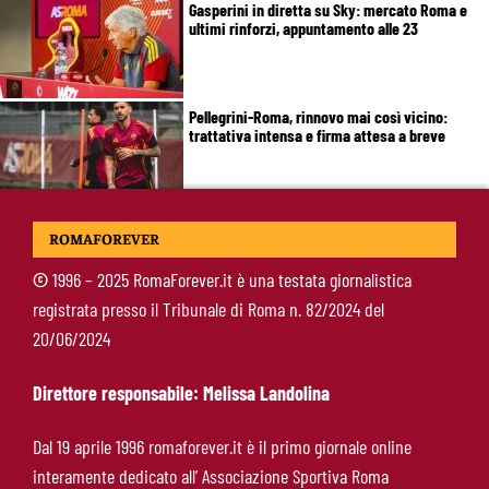
Gasperini in diretta su Sky: mercato Roma e
ultimi rinforzi, appuntamento alle 23
Pellegrini-Roma, rinnovo mai così vicino:
trattativa intensa e firma attesa a breve
Nuova maglia Roma 2026/27, svelato il kit
ROMAFOREVER
Away: torna lo storico stemma del 1938
©
1996 – 2025 RomaForever.it è una testata giornalistica
registrata presso il Tribunale di Roma n. 82/2024 del
Alajbegovic, Pjanic svela il ruolo: perché il
20/06/2024
talento seguito dalla Roma ha scelto la
Juventus
Direttore responsabile: Melissa Landolina
Roma, il mercato ora è nelle sue mani: dopo
Dal 19 aprile 1996 romaforever.it è il primo giornale online
Molina manca soltanto l’ala
interamente dedicato all’ Associazione Sportiva Roma