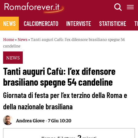
Skip
to
content
NEWS
CALCIOMERCATO
INTERVISTE
STATISTICHE
T
Home
»
News
»
Tanti auguri Cafù: l’ex difensore brasiliano spegne 54
candeline
NEWS
Tanti auguri Cafù: l’ex difensore
brasiliano spegne 54 candeline
Giornata di festa per l’ex terzino della Roma e
della nazionale brasiliana
Andrea Giove
-
7 Giu 10:20
2
Tempo di lettura:
minuti