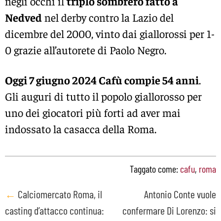
negli occhi il
triplo sombrero fatto a
Nedved
nel derby contro la Lazio del
dicembre del 2000, vinto dai giallorossi per 1-
0 grazie all’autorete di Paolo Negro.
Oggi 7 giugno 2024 Cafù compie 54 anni
.
Gli auguri di tutto il popolo giallorosso per
uno dei giocatori più forti ad aver mai
indossato la casacca della Roma.
Taggato come:
cafu
,
roma
Post
←
Calciomercato Roma, il
Antonio Conte vuole
casting d’attacco continua:
confermare Di Lorenzo: si
navigation