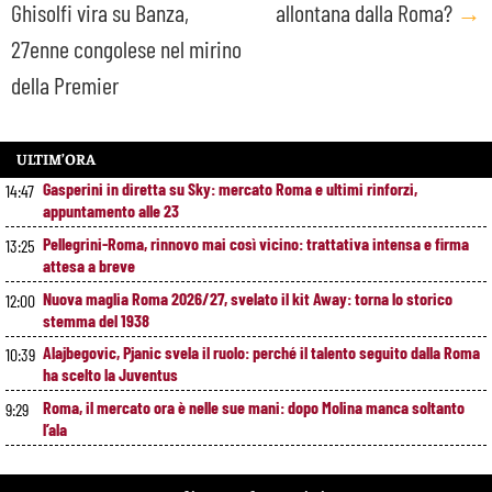
Ghisolfi vira su Banza,
allontana dalla Roma?
→
27enne congolese nel mirino
della Premier
ULTIM’ORA
Gasperini in diretta su Sky: mercato Roma e ultimi rinforzi,
14:47
appuntamento alle 23
Pellegrini-Roma, rinnovo mai così vicino: trattativa intensa e firma
13:25
attesa a breve
Nuova maglia Roma 2026/27, svelato il kit Away: torna lo storico
12:00
stemma del 1938
Alajbegovic, Pjanic svela il ruolo: perché il talento seguito dalla Roma
10:39
ha scelto la Juventus
Roma, il mercato ora è nelle sue mani: dopo Molina manca soltanto
9:29
l’ala