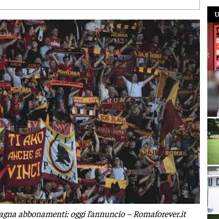
U
agna abbonamenti: oggi l’annuncio – Romaforever.it