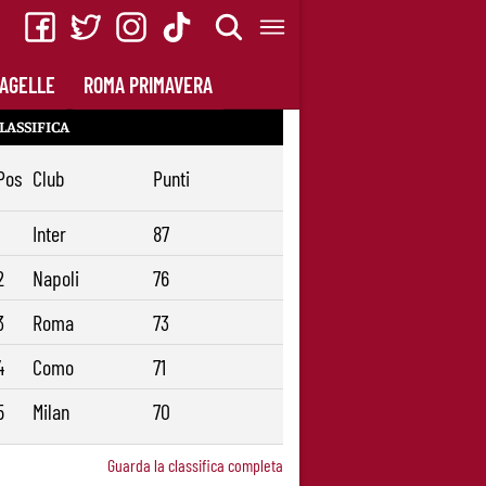
AGELLE
ROMA PRIMAVERA
LASSIFICA
Pos
Club
Punti
1
Inter
87
2
Napoli
76
3
Roma
73
4
Como
71
5
Milan
70
Guarda la classifica completa