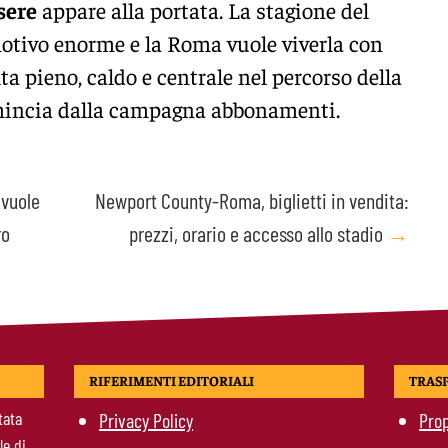
sere
appare alla portata. La stagione del
otivo enorme e la Roma vuole viverla con
a pieno, caldo e centrale nel percorso della
mincia dalla campagna abbonamenti.
 vuole
Newport County-Roma, biglietti in vendita:
ro
prezzi, orario e accesso allo stadio
→
RIFERIMENTI EDITORIALI
TRAS
tata
Privacy Policy
Prop
le di