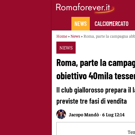
Skip
to
content
NEWS
CALCIOMERCATO
Home
»
News
»
Roma, parte la campagna abbo
NEWS
Roma, parte la campag
obiettivo 40mila tesse
Il club giallorosso prepara il
previste tre fasi di vendita
Jacopo Mandò
-
6 Lug 12:14
Tem