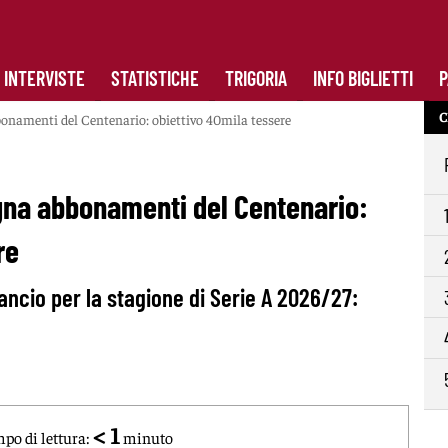
INTERVISTE
STATISTICHE
TRIGORIA
INFO BIGLIETTI
P
C
namenti del Centenario: obiettivo 40mila tessere
na abbonamenti del Centenario:
re
 lancio per la stagione di Serie A 2026/27:
< 1
po di lettura:
minuto