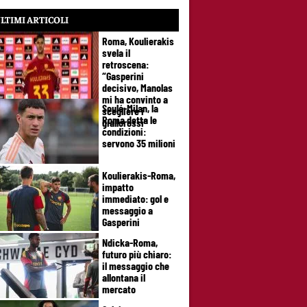
LTIMI ARTICOLI
Roma, Koulierakis
svela il
retroscena:
“Gasperini
decisivo, Manolas
mi ha convinto a
Soulé-Milan, la
scegliere i
Roma detta le
giallorossi”
condizioni:
servono 35 milioni
Koulierakis-Roma,
impatto
immediato: gol e
messaggio a
Gasperini
Ndicka-Roma,
futuro più chiaro:
il messaggio che
allontana il
mercato