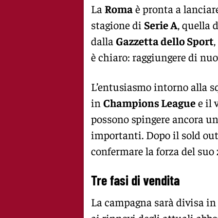
La
Roma
è pronta a lancia
stagione di
Serie A
, quella 
dalla
Gazzetta dello Sport
,
è chiaro: raggiungere di nu
L’entusiasmo intorno alla 
in
Champions League
e il
possono spingere ancora una
importanti. Dopo il sold ou
confermare la forza del suo 
Tre fasi di vendita
La campagna sarà divisa in
ai rinnovi degli attuali abbo