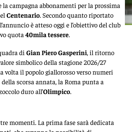
re la campagna abbonamenti per la prossima
del
Centenario
. Secondo quanto riportato
 l’annuncio è atteso oggi e l’obiettivo del club
ovo quota
40mila tessere
.
squadra di
Gian Piero Gasperini
, il ritorno
 valore simbolico della stagione 2026/27
 volta il popolo giallorosso verso numeri
t della scorsa annata, la Roma punta a
zoccolo duro all’
Olimpico
.
 tre momenti. La prima fase sarà dedicata
nati, che avranno la possibilità di