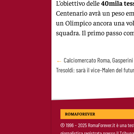
L’obiettivo delle
40mila tes
Centenario avrà un peso em
un Olimpico ancora una volt
squadra. Il primo passo co
Post
←
Calciomercato Roma, Gasperini
Tresoldi: sarà il vice-Malen del futu
navigation
ROMAFOREVER
©
1996 – 2025 RomaForever.it è una tes
giornalistica registrata presso il Tribuna