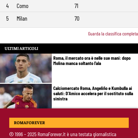
4
Como
71
5
Milan
70
Guarda la classifica completa
ULTIMI ARTICOLI
Roma, il mercato ora è nelle sue mani: dopo
Molina manca soltanto l’ala
Calciomercato Roma, Angeliño e Kumbulla ai
saluti: D’Amico accelera per il sostituto sulla
sinistra
Roma, doppia cessione in Spagna: Angeliño al
ROMAFOREVER
Deportivo, Kumbulla al Rayo Vallecano
©
1996 – 2025 RomaForever.it è una testata giornalistica