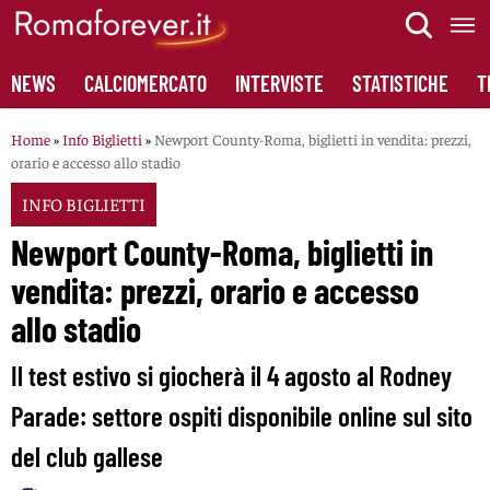
Skip
to
content
NEWS
CALCIOMERCATO
INTERVISTE
STATISTICHE
T
Home
»
Info Biglietti
»
Newport County-Roma, biglietti in vendita: prezzi,
orario e accesso allo stadio
INFO BIGLIETTI
Newport County-Roma, biglietti in
vendita: prezzi, orario e accesso
allo stadio
Il test estivo si giocherà il 4 agosto al Rodney
Parade: settore ospiti disponibile online sul sito
del club gallese