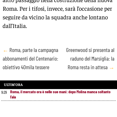
Roma. Per i tifosi, invece, sarà l’occasione per
seguire da vicino la squadra anche lontano
dall’Italia.
Post
←
Roma, parte la campagna
Greenwood si presenta al
abbonamenti del Centenario:
raduno del Marsiglia: la
navigation
obiettivo 40mila tessere
Roma resta in attesa
→
ULTIM’ORA
Roma, il mercato ora è nelle sue mani: dopo Molina manca soltanto
9:29
l’ala