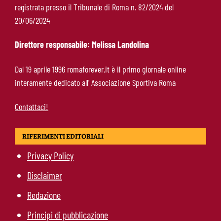
registrata presso il Tribunale di Roma n. 82/2024 del
Pellegrini-Roma, rinnovo già impostato: ecco
20/06/2024
cosa manca e quando può arrivare la firma
Direttore responsabile: Melissa Landolina
Mercato Roma, manca un solo colpo: Gasperini
Dal 19 aprile 1996 romaforever.it è il primo giornale online
aspetta l’ala sinistra
interamente dedicato all’ Associazione Sportiva Roma
Contattaci!
RIFERIMENTI EDITORIALI
Privacy Policy
Disclaimer
Redazione
Principi di pubblicazione