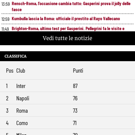
Rensch-Roma, l’occasione cambia tutto: Gasperini prova il jolly delle
13:59
fasce
Kumbulla lascia la Roma: ufficiale il prestito al Rayo Vallecano
12:59
Brighton-Roma, ultimo test per Gasperini. Pellegrini fa le visite e
11:49
torna in gruppo
Vedi tutte le notizie
Rowe chiude alla Roma: “Sono concentrato sul Bologna”. Poi esalta
10:41
Castro e Dovbyk
CLASSIFICA
Mercato Roma, Gasperini aspetta ancora il suo trequartista: Nusa
9:32
sfuma, ora Fofana e Gittens
Pos
Club
Punti
1
Inter
87
2
Napoli
76
3
Roma
73
4
Como
71
5
Milan
70