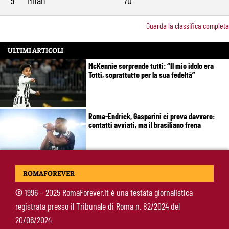
Guarda la classifica completa
ULTIMI ARTICOLI
McKennie sorprende tutti: “Il mio idolo era
Totti, soprattutto per la sua fedeltà”
Roma-Endrick, Gasperini ci prova davvero:
contatti avviati, ma il brasiliano frena
Molina-Roma, arrivo oggi: il passaporto può
ROMAFOREVER
sbloccare un altro colpo
©
1996 – 2025 RomaForever.it è una testata giornalistica
registrata presso il Tribunale di Roma n. 82/2024 del
Pellegrini-Roma, è ufficiale il rinnovo: “Avanti
20/06/2024
insieme, Lorenzo”