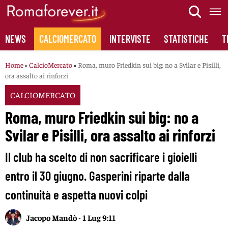
Skip
to
content
NEWS
CALCIOMERCATO
INTERVISTE
STATISTICHE
T
Home
»
CalcioMercato
»
Roma, muro Friedkin sui big: no a Svilar e Pisilli,
ora assalto ai rinforzi
CALCIOMERCATO
Roma, muro Friedkin sui big: no a
Svilar e Pisilli, ora assalto ai rinforzi
Il club ha scelto di non sacrificare i gioielli
entro il 30 giugno. Gasperini riparte dalla
continuità e aspetta nuovi colpi
Jacopo Mandò
-
1 Lug 9:11