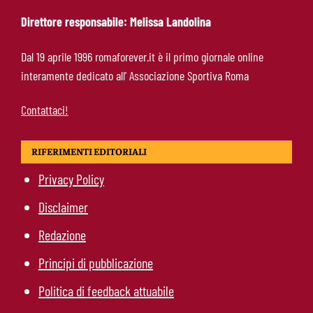
Direttore responsabile: Melissa Landolina
Rensch-Roma, l’occasione cambia tutto:
Dal 19 aprile 1996 romaforever.it è il primo giornale online
Gasperini prova il jolly delle fasce
interamente dedicato all’ Associazione Sportiva Roma
Contattaci!
RIFERIMENTI EDITORIALI
Privacy Policy
Disclaimer
Redazione
Principi di pubblicazione
Politica di feedback attuabile