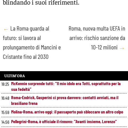
blindando i suoi riferimenti.
Post
←
La Roma guarda al
Roma, nuova multa UEFA in
futuro: si lavora al
arrivo: rischio sanzione da
navigation
prolungamento di Mancini e
10-12 milioni
→
Cristante fino al 2030
ULTIM’ORA
McKennie sorprende tutti: “Il mio idolo era Totti, soprattutto per la
18:25
sua fedeltà”
Roma-Endrick, Gasperini ci prova davvero: contatti avviati, ma il
16:48
brasiliano frena
Molina-Roma, arrivo oggi: il passaporto può sbloccare un altro colpo
15:59
Pellegrini-Roma, è ufficiale il rinnovo: “Avanti insieme, Lorenzo”
14:56