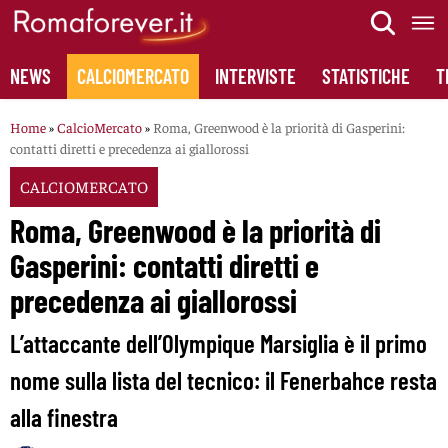
Skip
to
content
NEWS
CALCIOMERCATO
INTERVISTE
STATISTICHE
T
Home
»
CalcioMercato
»
Roma, Greenwood è la priorità di Gasperini:
contatti diretti e precedenza ai giallorossi
CALCIOMERCATO
Roma, Greenwood è la priorità di
Gasperini: contatti diretti e
precedenza ai giallorossi
L’attaccante dell’Olympique Marsiglia è il primo
nome sulla lista del tecnico: il Fenerbahce resta
alla finestra