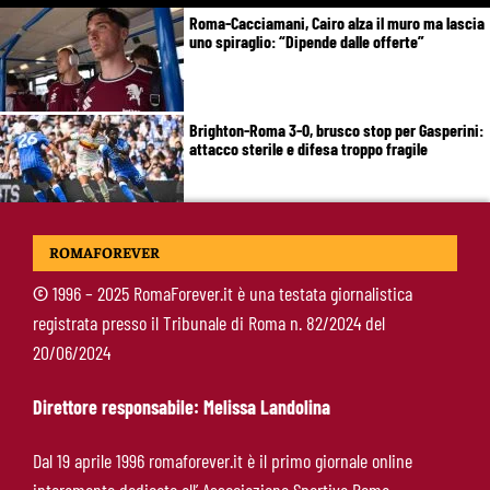
Roma-Cacciamani, Cairo alza il muro ma lascia
uno spiraglio: “Dipende dalle offerte”
Brighton-Roma 3-0, brusco stop per Gasperini:
attacco sterile e difesa troppo fragile
McKennie sorprende tutti: “Il mio idolo era
ROMAFOREVER
Totti, soprattutto per la sua fedeltà”
©
1996 – 2025 RomaForever.it è una testata giornalistica
registrata presso il Tribunale di Roma n. 82/2024 del
Roma-Endrick, Gasperini ci prova davvero:
20/06/2024
contatti avviati, ma il brasiliano frena
Direttore responsabile: Melissa Landolina
Molina-Roma, arrivo oggi: il passaporto può
Dal 19 aprile 1996 romaforever.it è il primo giornale online
sbloccare un altro colpo