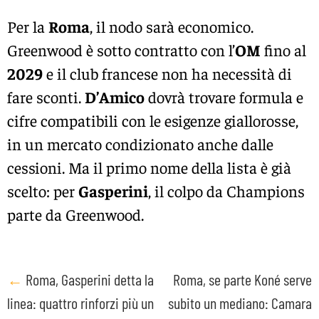
Per la
Roma
, il nodo sarà economico.
Greenwood è sotto contratto con l’
OM
fino al
2029
e il club francese non ha necessità di
fare sconti.
D’Amico
dovrà trovare formula e
cifre compatibili con le esigenze giallorosse,
in un mercato condizionato anche dalle
cessioni. Ma il primo nome della lista è già
scelto: per
Gasperini
, il colpo da Champions
parte da Greenwood.
Post
←
Roma, Gasperini detta la
Roma, se parte Koné serve
linea: quattro rinforzi più un
subito un mediano: Camara
navigation