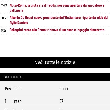
Nusa-Roma, la pista si raffredda: nessuna apertura dal giocatore e
11:47
dal Lipsia
Alberto De Rossi nuovo presidente dell’Ostiamare: riparte dal club del
10:41
figlio Daniele
Pellegrini resta alla Roma: rinnovo di un anno e ingaggio dimezzato
9:29
Vedi tutte le notizie
CLASSIFICA
Pos
Club
Punti
1
Inter
87