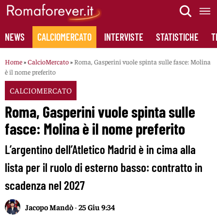
Skip
to
content
NEWS
CALCIOMERCATO
INTERVISTE
STATISTICHE
T
Home
»
CalcioMercato
»
Roma, Gasperini vuole spinta sulle fasce: Molina
è il nome preferito
CALCIOMERCATO
Roma, Gasperini vuole spinta sulle
fasce: Molina è il nome preferito
L’argentino dell’Atletico Madrid è in cima alla
lista per il ruolo di esterno basso: contratto in
scadenza nel 2027
Jacopo Mandò
-
25 Giu 9:34