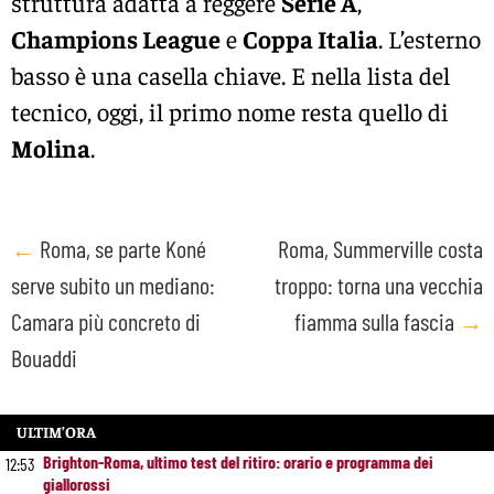
struttura adatta a reggere
Serie A
,
Champions League
e
Coppa Italia
. L’esterno
basso è una casella chiave. E nella lista del
tecnico, oggi, il primo nome resta quello di
Molina
.
Post
←
Roma, se parte Koné
Roma, Summerville costa
serve subito un mediano:
troppo: torna una vecchia
navigation
Camara più concreto di
fiamma sulla fascia
→
Bouaddi
ULTIM’ORA
Brighton-Roma, ultimo test del ritiro: orario e programma dei
12:53
giallorossi