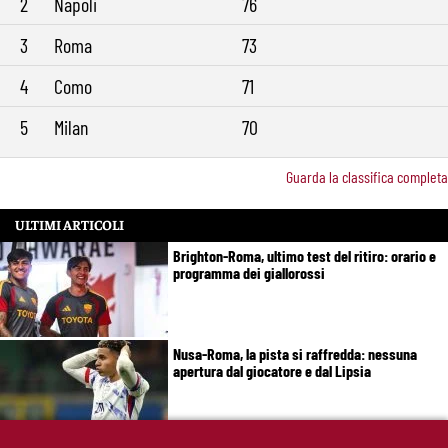
2
Napoli
76
3
Roma
73
4
Como
71
5
Milan
70
Guarda la classifica completa
ULTIMI ARTICOLI
Brighton-Roma, ultimo test del ritiro: orario e
programma dei giallorossi
Nusa-Roma, la pista si raffredda: nessuna
apertura dal giocatore e dal Lipsia