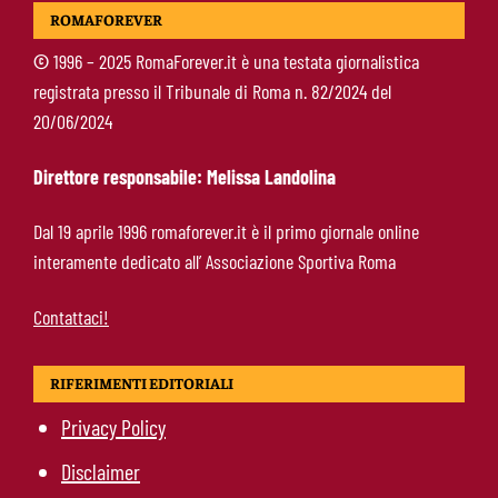
Alberto De Rossi nuovo presidente
ROMAFOREVER
dell’Ostiamare: riparte dal club del figlio
Daniele
©
1996 – 2025 RomaForever.it è una testata giornalistica
registrata presso il Tribunale di Roma n. 82/2024 del
Pellegrini resta alla Roma: rinnovo di un anno e
20/06/2024
ingaggio dimezzato
Direttore responsabile: Melissa Landolina
Roma, Luis Enrique non dimentica i
Dal 19 aprile 1996 romaforever.it è il primo giornale online
giallorossi: foto con i tifosi e la maglia della
interamente dedicato all’ Associazione Sportiva Roma
squadra
Contattaci!
RIFERIMENTI EDITORIALI
Privacy Policy
Disclaimer