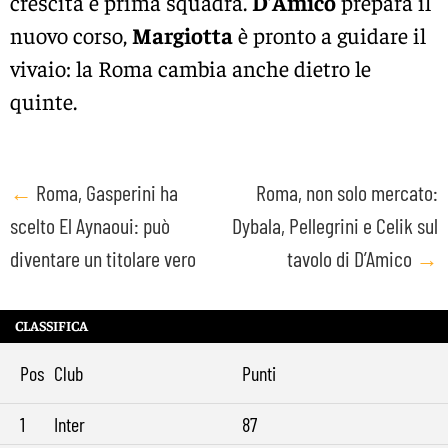
crescita e prima squadra.
D’Amico
prepara il
nuovo corso,
Margiotta
è pronto a guidare il
vivaio: la Roma cambia anche dietro le
quinte.
Post
←
Roma, Gasperini ha
Roma, non solo mercato:
scelto El Aynaoui: può
Dybala, Pellegrini e Celik sul
navigation
diventare un titolare vero
tavolo di D’Amico
→
CLASSIFICA
Pos
Club
Punti
1
Inter
87