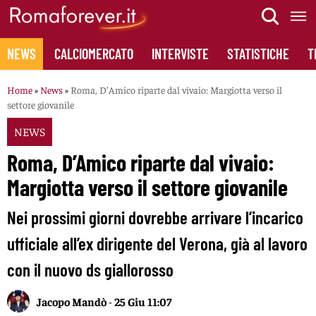
Skip
to
content
NEWS
CALCIOMERCATO
INTERVISTE
STATISTICHE
T
Home
»
News
»
Roma, D’Amico riparte dal vivaio: Margiotta verso il
settore giovanile
NEWS
Roma, D’Amico riparte dal vivaio:
Margiotta verso il settore giovanile
Nei prossimi giorni dovrebbe arrivare l’incarico
ufficiale all’ex dirigente del Verona, già al lavoro
con il nuovo ds giallorosso
Jacopo Mandò
-
25 Giu 11:07