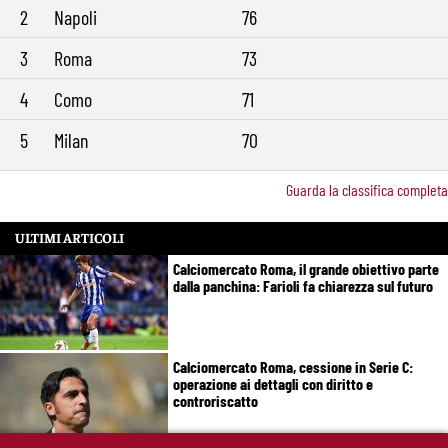
2
Napoli
76
3
Roma
73
4
Como
71
5
Milan
70
Guarda la classifica completa
ULTIMI ARTICOLI
Calciomercato Roma, il grande obiettivo parte
dalla panchina: Farioli fa chiarezza sul futuro
Calciomercato Roma, cessione in Serie C:
operazione ai dettagli con diritto e
controriscatto