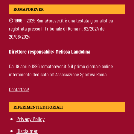
Calciomercato Roma, tutto fatto per Molina:
ROMAFOREVER
domani l’arrivo nella Capitale
©
1996 – 2025 RomaForever.it è una testata giornalistica
registrata presso il Tribunale di Roma n. 82/2024 del
De Rossi sta con Gasperini: “Mercato aperto
20/06/2024
durante il campionato? Un abominio
burocratico”
Direttore responsabile: Melissa Landolina
Hermoso, sospiro di sollievo per la Roma:
Dal 19 aprile 1996 romaforever.it è il primo giornale online
nessun infortunio dopo il problema alla
interamente dedicato all’ Associazione Sportiva Roma
caviglia
Contattaci!
RIFERIMENTI EDITORIALI
Privacy Policy
Disclaimer