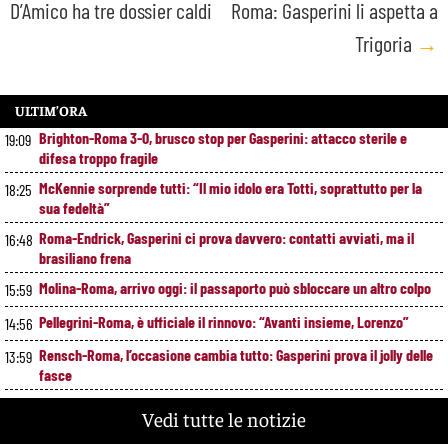
D’Amico ha tre dossier caldi
Roma: Gasperini li aspetta a
Trigoria
→
ULTIM’ORA
Brighton-Roma 3-0, brusco stop per Gasperini: attacco sterile e
19:09
difesa troppo fragile
McKennie sorprende tutti: “Il mio idolo era Totti, soprattutto per la
18:25
sua fedeltà”
Roma-Endrick, Gasperini ci prova davvero: contatti avviati, ma il
16:48
brasiliano frena
Molina-Roma, arrivo oggi: il passaporto può sbloccare un altro colpo
15:59
Pellegrini-Roma, è ufficiale il rinnovo: “Avanti insieme, Lorenzo”
14:56
Rensch-Roma, l’occasione cambia tutto: Gasperini prova il jolly delle
13:59
fasce
Kumbulla lascia la Roma: ufficiale il prestito al Rayo Vallecano
12:59
Vedi tutte le notizie
Brighton-Roma, ultimo test per Gasperini. Pellegrini fa le visite e
11:49