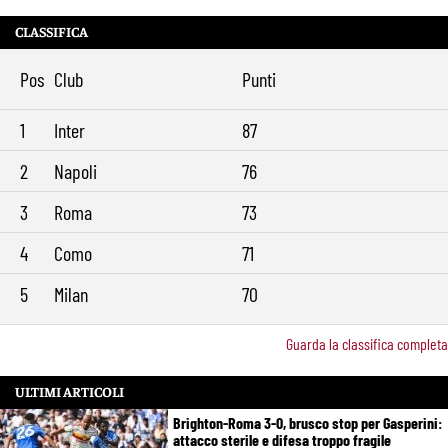
torna in gruppo
CLASSIFICA
Rowe chiude alla Roma: “Sono concentrato sul Bologna”. Poi esalta
10:41
Castro e Dovbyk
Pos
Club
Punti
Mercato Roma, Gasperini aspetta ancora il suo trequartista: Nusa
9:32
sfuma, ora Fofana e Gittens
1
Inter
87
2
Napoli
76
3
Roma
73
4
Como
71
5
Milan
70
Guarda la classifica completa
ULTIMI ARTICOLI
Brighton-Roma 3-0, brusco stop per Gasperini:
attacco sterile e difesa troppo fragile