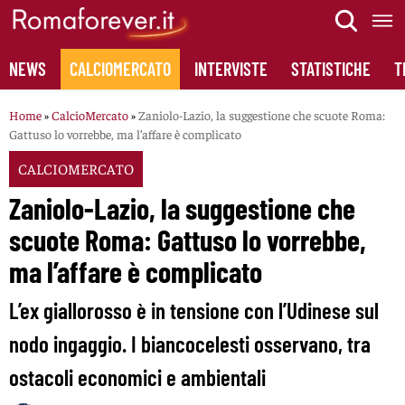
Skip
to
content
NEWS
CALCIOMERCATO
INTERVISTE
STATISTICHE
T
Home
»
CalcioMercato
»
Zaniolo-Lazio, la suggestione che scuote Roma:
Gattuso lo vorrebbe, ma l’affare è complicato
CALCIOMERCATO
Zaniolo-Lazio, la suggestione che
scuote Roma: Gattuso lo vorrebbe,
ma l’affare è complicato
L’ex giallorosso è in tensione con l’Udinese sul
nodo ingaggio. I biancocelesti osservano, tra
ostacoli economici e ambientali