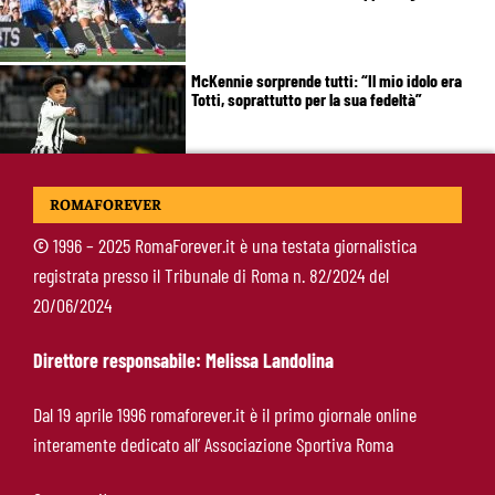
McKennie sorprende tutti: “Il mio idolo era
Totti, soprattutto per la sua fedeltà”
Roma-Endrick, Gasperini ci prova davvero:
ROMAFOREVER
contatti avviati, ma il brasiliano frena
©
1996 – 2025 RomaForever.it è una testata giornalistica
registrata presso il Tribunale di Roma n. 82/2024 del
Molina-Roma, arrivo oggi: il passaporto può
20/06/2024
sbloccare un altro colpo
Direttore responsabile: Melissa Landolina
Pellegrini-Roma, è ufficiale il rinnovo: “Avanti
Dal 19 aprile 1996 romaforever.it è il primo giornale online
insieme, Lorenzo”
interamente dedicato all’ Associazione Sportiva Roma