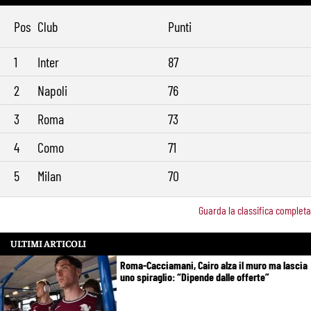
11:49
torna in gruppo
Pos
Club
Punti
Rowe chiude alla Roma: “Sono concentrato sul Bologna”. Poi esalta
10:41
Castro e Dovbyk
1
Inter
87
Mercato Roma, Gasperini aspetta ancora il suo trequartista: Nusa
9:32
sfuma, ora Fofana e Gittens
2
Napoli
76
3
Roma
73
4
Como
71
5
Milan
70
Guarda la classifica completa
ULTIMI ARTICOLI
Roma-Cacciamani, Cairo alza il muro ma lascia
uno spiraglio: “Dipende dalle offerte”