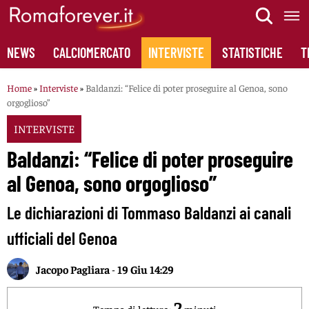
Skip
to
content
NEWS
CALCIOMERCATO
INTERVISTE
STATISTICHE
T
Home
»
Interviste
»
Baldanzi: “Felice di poter proseguire al Genoa, sono
orgoglioso”
INTERVISTE
Baldanzi: “Felice di poter proseguire
al Genoa, sono orgoglioso”
Le dichiarazioni di Tommaso Baldanzi ai canali
ufficiali del Genoa
Jacopo Pagliara
-
19 Giu 14:29
2
Tempo di lettura:
minuti