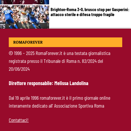
Brighton-Roma 3-0, brusco stop per Gasperini:
attacco sterile e difesa troppo fragile
McKennie sorprende tutti: “Il mio idolo era
ROMAFOREVER
Totti, soprattutto per la sua fedeltà”
©
1996 – 2025 RomaForever.it è una testata giornalistica
registrata presso il Tribunale di Roma n. 82/2024 del
Roma-Endrick, Gasperini ci prova davvero:
20/06/2024
contatti avviati, ma il brasiliano frena
Direttore responsabile: Melissa Landolina
Molina-Roma, arrivo oggi: il passaporto può
Dal 19 aprile 1996 romaforever.it è il primo giornale online
sbloccare un altro colpo
interamente dedicato all’ Associazione Sportiva Roma
Contattaci!