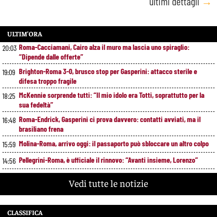
ultimi dettagli
→
ULTIM’ORA
Roma-Cacciamani, Cairo alza il muro ma lascia uno spiraglio:
20:03
“Dipende dalle offerte”
Brighton-Roma 3-0, brusco stop per Gasperini: attacco sterile e
19:09
difesa troppo fragile
McKennie sorprende tutti: “Il mio idolo era Totti, soprattutto per la
18:25
sua fedeltà”
Roma-Endrick, Gasperini ci prova davvero: contatti avviati, ma il
16:48
brasiliano frena
Molina-Roma, arrivo oggi: il passaporto può sbloccare un altro colpo
15:59
Pellegrini-Roma, è ufficiale il rinnovo: “Avanti insieme, Lorenzo”
14:56
Rensch-Roma, l’occasione cambia tutto: Gasperini prova il jolly delle
13:59
Vedi tutte le notizie
fasce
Kumbulla lascia la Roma: ufficiale il prestito al Rayo Vallecano
12:59
CLASSIFICA
Brighton-Roma, ultimo test per Gasperini. Pellegrini fa le visite e