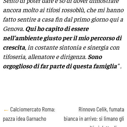
Sento di poter dare e so di dover dimostrare
ancora molto ai tifosi rossoblù, che mi hanno
fatto sentire a casa fin dal primo giorno qui a
Genova.
Qui ho capito di essere
nell’ambiente giusto per il mio percorso di
crescita
, in costante sintonia e sinergia con
tifoseria, allenatore e dirigenza.
Sono
orgoglioso di far parte di questa famiglia
” .
Post
←
Calciomercato Roma:
Rinnovo Celik, fumata
pazza idea Garnacho
bianca in arrivo: si limano gli
navigation