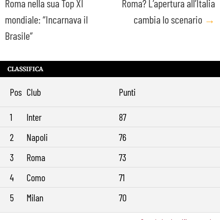
Roma nella sua Top XI
Roma? L’apertura all’Italia
navigation
mondiale: “Incarnava il
cambia lo scenario
→
Brasile”
CLASSIFICA
Pos
Club
Punti
1
Inter
87
2
Napoli
76
3
Roma
73
4
Como
71
5
Milan
70