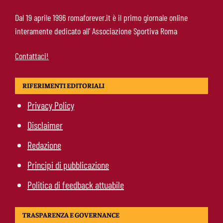
Fofana-Roma, prima offerta respinta: il Lione
Dal 19 aprile 1996 romaforever.it è il primo giornale online
boccia la formula
interamente dedicato all’ Associazione Sportiva Roma
Contattaci!
RIFERIMENTI EDITORIALI
Privacy Policy
Disclaimer
Redazione
Principi di pubblicazione
Politica di feedback attuabile
TRASPARENZA E GOVERNANCE