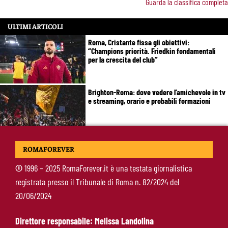
Guarda la classifica completa
ULTIMI ARTICOLI
Roma, Cristante fissa gli obiettivi:
“Champions priorità. Friedkin fondamentali
per la crescita del club”
Brighton-Roma: dove vedere l’amichevole in tv
e streaming, orario e probabili formazioni
Svilar-Roma, promessa sul futuro: “Qui sto
ROMAFOREVER
bene, voglio restare”
©
1996 – 2025 RomaForever.it è una testata giornalistica
registrata presso il Tribunale di Roma n. 82/2024 del
Castro-Roma, messaggio Scudetto: “Non sono
20/06/2024
la riserva di Malen”
Direttore responsabile: Melissa Landolina