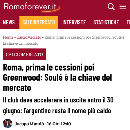
Skip
to
content
NEWS
CALCIOMERCATO
INTERVISTE
STATISTICHE
T
Home
»
CalcioMercato
»
Roma, prima le cessioni poi Greenwood: Soulé è
la chiave del mercato
CALCIOMERCATO
Roma, prima le cessioni poi
Greenwood: Soulé è la chiave del
mercato
Il club deve accelerare in uscita entro il 30
giugno: l’argentino resta il nome più caldo
Jacopo Mandò
-
16 Giu 12:40