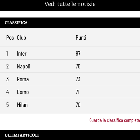
Vedi tutte le notizie
fasce
Kumbulla lascia la Roma: ufficiale il prestito al Rayo Vallecano
12:59
CLASSIFICA
Brighton-Roma, ultimo test per Gasperini. Pellegrini fa le visite e
11:49
torna in gruppo
Pos
Club
Punti
Rowe chiude alla Roma: “Sono concentrato sul Bologna”. Poi esalta
10:41
Castro e Dovbyk
1
Inter
87
Mercato Roma, Gasperini aspetta ancora il suo trequartista: Nusa
9:32
sfuma, ora Fofana e Gittens
2
Napoli
76
3
Roma
73
4
Como
71
5
Milan
70
Guarda la classifica completa
ULTIMI ARTICOLI