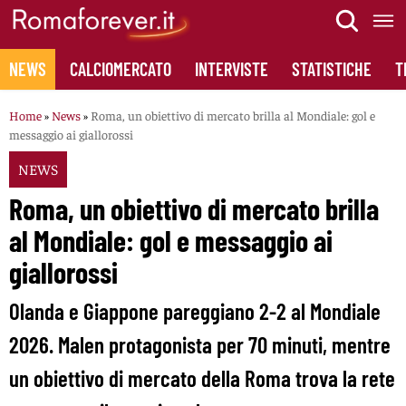
Skip
to
content
NEWS
CALCIOMERCATO
INTERVISTE
STATISTICHE
T
Home
»
News
»
Roma, un obiettivo di mercato brilla al Mondiale: gol e
messaggio ai giallorossi
NEWS
Roma, un obiettivo di mercato brilla
al Mondiale: gol e messaggio ai
giallorossi
Olanda e Giappone pareggiano 2-2 al Mondiale
2026. Malen protagonista per 70 minuti, mentre
un obiettivo di mercato della Roma trova la rete