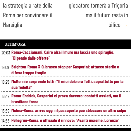
la strategia a rate della
giocatore tornerà a Trigoria
navigation
Roma per convincere il
ma il futuro resta in
Marsiglia
bilico
→
ULTIM’ORA
Roma-Cacciamani, Cairo alza il muro ma lascia uno spiraglio:
20:03
“Dipende dalle offerte”
Brighton-Roma 3-0, brusco stop per Gasperini: attacco sterile e
19:09
difesa troppo fragile
McKennie sorprende tutti: “Il mio idolo era Totti, soprattutto per la
18:25
sua fedeltà”
Roma-Endrick, Gasperini ci prova davvero: contatti avviati, ma il
16:48
brasiliano frena
Molina-Roma, arrivo oggi: il passaporto può sbloccare un altro colpo
15:59
Pellegrini-Roma, è ufficiale il rinnovo: “Avanti insieme, Lorenzo”
14:56
Rensch-Roma, l’occasione cambia tutto: Gasperini prova il jolly delle
13:59