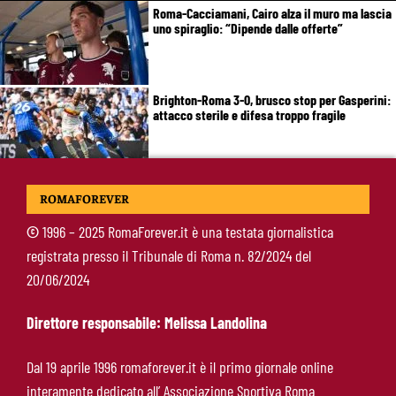
Roma-Cacciamani, Cairo alza il muro ma lascia
uno spiraglio: “Dipende dalle offerte”
Brighton-Roma 3-0, brusco stop per Gasperini:
attacco sterile e difesa troppo fragile
McKennie sorprende tutti: “Il mio idolo era
ROMAFOREVER
Totti, soprattutto per la sua fedeltà”
©
1996 – 2025 RomaForever.it è una testata giornalistica
registrata presso il Tribunale di Roma n. 82/2024 del
Roma-Endrick, Gasperini ci prova davvero:
20/06/2024
contatti avviati, ma il brasiliano frena
Direttore responsabile: Melissa Landolina
Molina-Roma, arrivo oggi: il passaporto può
Dal 19 aprile 1996 romaforever.it è il primo giornale online
sbloccare un altro colpo
interamente dedicato all’ Associazione Sportiva Roma