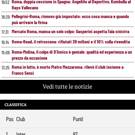
Roma, doppia cessione in Spagna: Angeliño al Deportivo, Kumbulla al
19:52
Rayo Vallecano
Pellegrini-Roma, rinnovo già impostato: ecco cosa manca e quando
18:39
può arrivare la firma
Mercato Roma, manca un solo colpo: Gasperini aspetta l’ala sinistra
17:31
Roma-Read, il retroscena: rifiutati 29 milioni e il 10% sulla rivendita
16:14
Roma-Molina, il colpo di D’Amico è geniale: qualità ed esperienza a un
15:06
prezzo da occasione
Roma in lutto, è morto Pietro Mezzaroma: rilevò il club insieme a
13:25
Franco Sensi
Roma, segnali di crescita contro il Newport: cosa ha funzionato e
11:49
Vedi tutte le notizie
cosa va ancora migliorato
Roma, offerta da 12 milioni per Cacciamani: il Torino alza il muro
10:39
CLASSIFICA
Roma-Molina, trattativa in avanzamento: sul tavolo 17 milioni per
9:29
l’argentino
Pos
Club
Punti
1
Inter
87