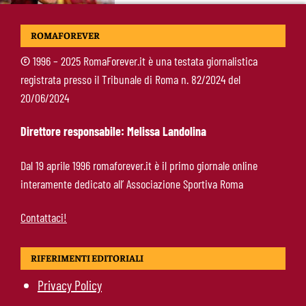
Mercato Roma, manca un solo colpo: Gasperini
ROMAFOREVER
aspetta l’ala sinistra
©
1996 – 2025 RomaForever.it è una testata giornalistica
registrata presso il Tribunale di Roma n. 82/2024 del
Roma-Read, il retroscena: rifiutati 29 milioni e
20/06/2024
il 10% sulla rivendita
Direttore responsabile: Melissa Landolina
Roma-Molina, il colpo di D’Amico è geniale:
Dal 19 aprile 1996 romaforever.it è il primo giornale online
qualità ed esperienza a un prezzo da
interamente dedicato all’ Associazione Sportiva Roma
occasione
Contattaci!
RIFERIMENTI EDITORIALI
Privacy Policy