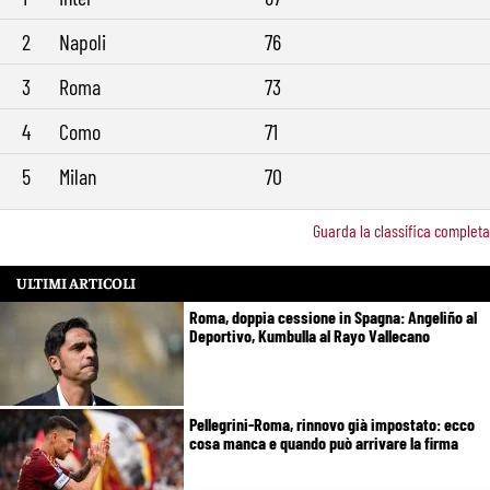
2
Napoli
76
3
Roma
73
4
Como
71
5
Milan
70
Guarda la classifica completa
ULTIMI ARTICOLI
Roma, doppia cessione in Spagna: Angeliño al
Deportivo, Kumbulla al Rayo Vallecano
Pellegrini-Roma, rinnovo già impostato: ecco
cosa manca e quando può arrivare la firma