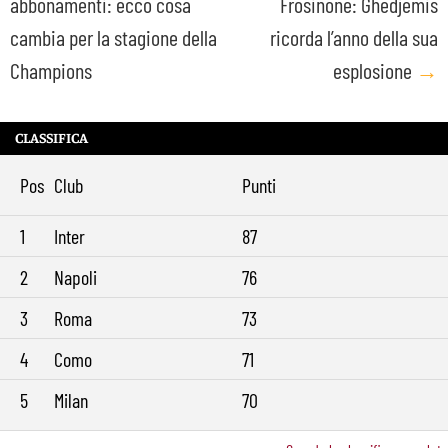
abbonamenti: ecco cosa
Frosinone: Ghedjemis
navigation
cambia per la stagione della
ricorda l’anno della sua
Champions
esplosione
→
CLASSIFICA
Pos
Club
Punti
1
Inter
87
2
Napoli
76
3
Roma
73
4
Como
71
5
Milan
70