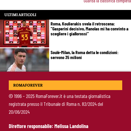
Guarda la classifica completa
ULTIMI ARTICOLI
Roma, Koulierakis svela il retroscena:
“Gasperini decisivo, Manolas mi ha convinto a
scegliere i giallorossi”
Soulé-Milan, la Roma detta le condizioni:
servono 35 milioni
Koulierakis-Roma, impatto immediato: gol e
ROMAFOREVER
messaggio a Gasperini
©
1996 – 2025 RomaForever.it è una testata giornalistica
registrata presso il Tribunale di Roma n. 82/2024 del
Ndicka-Roma, futuro più chiaro: il messaggio
20/06/2024
che allontana il mercato
Direttore responsabile: Melissa Landolina