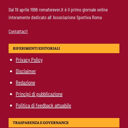
Calciomercato Roma, scout a Praga per
Dal 19 aprile 1996 romaforever.it è il primo giornale online
Fofana: il prezzo fissato dal Lione
interamente dedicato all’ Associazione Sportiva Roma
Contattaci!
RIFERIMENTI EDITORIALI
Privacy Policy
Disclaimer
Redazione
Principi di pubblicazione
Politica di feedback attuabile
TRASPARENZA E GOVERNANCE