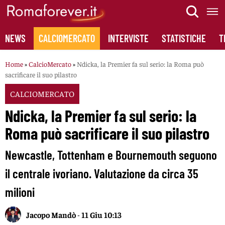
Skip
to
content
NEWS
CALCIOMERCATO
INTERVISTE
STATISTICHE
T
Home
»
CalcioMercato
»
Ndicka, la Premier fa sul serio: la Roma può
sacrificare il suo pilastro
CALCIOMERCATO
Ndicka, la Premier fa sul serio: la
Roma può sacrificare il suo pilastro
Newcastle, Tottenham e Bournemouth seguono
il centrale ivoriano. Valutazione da circa 35
milioni
Jacopo Mandò
-
11 Giu 10:13