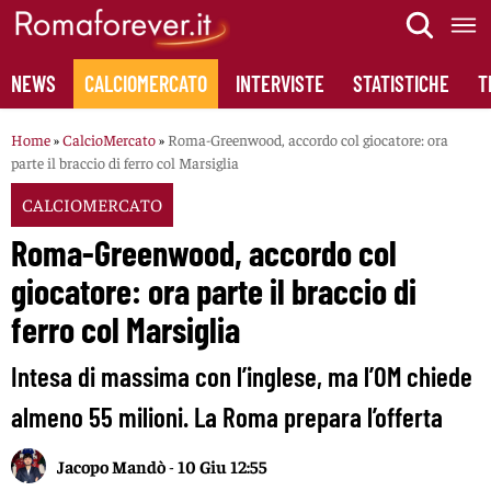
Skip
to
content
NEWS
CALCIOMERCATO
INTERVISTE
STATISTICHE
T
Home
»
CalcioMercato
»
Roma-Greenwood, accordo col giocatore: ora
parte il braccio di ferro col Marsiglia
CALCIOMERCATO
Roma-Greenwood, accordo col
giocatore: ora parte il braccio di
ferro col Marsiglia
Intesa di massima con l’inglese, ma l’OM chiede
almeno 55 milioni. La Roma prepara l’offerta
Jacopo Mandò
-
10 Giu 12:55