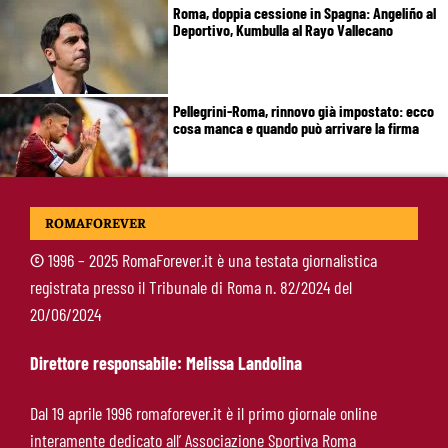
Roma, doppia cessione in Spagna: Angeliño al
Deportivo, Kumbulla al Rayo Vallecano
Pellegrini-Roma, rinnovo già impostato: ecco
cosa manca e quando può arrivare la firma
Mercato Roma, manca un solo colpo: Gasperini
ROMAFOREVER
aspetta l’ala sinistra
©
1996 – 2025 RomaForever.it è una testata giornalistica
registrata presso il Tribunale di Roma n. 82/2024 del
Roma-Read, il retroscena: rifiutati 29 milioni e
20/06/2024
il 10% sulla rivendita
Direttore responsabile: Melissa Landolina
Roma-Molina, il colpo di D’Amico è geniale:
Dal 19 aprile 1996 romaforever.it è il primo giornale online
qualità ed esperienza a un prezzo da
interamente dedicato all’ Associazione Sportiva Roma
occasione