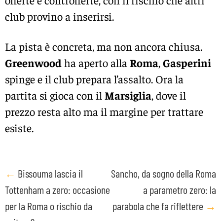
offerte e controfferte, con il rischio che altri
club provino a inserirsi.
La pista è concreta, ma non ancora chiusa.
Greenwood
ha aperto alla
Roma
,
Gasperini
spinge e il club prepara l’assalto. Ora la
partita si gioca con il
Marsiglia
, dove il
prezzo resta alto ma il margine per trattare
esiste.
Post
←
Bissouma lascia il
Sancho, da sogno della Roma
Tottenham a zero: occasione
a parametro zero: la
navigation
per la Roma o rischio da
parabola che fa riflettere
→