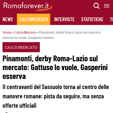
Skip
to
content
NEWS
CALCIOMERCATO
INTERVISTE
STATISTICHE
T
Home
»
CalcioMercato
»
Pinamonti, derby Roma-Lazio sul mercato:
Gattuso lo vuole, Gasperini osserva
CALCIOMERCATO
Pinamonti, derby Roma-Lazio sul
mercato: Gattuso lo vuole, Gasperini
osserva
Il centravanti del Sassuolo torna al centro delle
manovre romane: pista da seguire, ma senza
offerte ufficiali