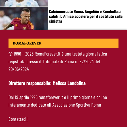
Calciomercato Roma, Angeliño e Kumbulla ai
saluti: D’Amico accelera per il sostituto sulla
sinistra
Roma, doppia cessione in Spagna: Angeliño al
ROMAFOREVER
Deportivo, Kumbulla al Rayo Vallecano
©
1996 – 2025 RomaForever.it è una testata giornalistica
registrata presso il Tribunale di Roma n. 82/2024 del
Pellegrini-Roma, rinnovo già impostato: ecco
20/06/2024
cosa manca e quando può arrivare la firma
Direttore responsabile: Melissa Landolina
Mercato Roma, manca un solo colpo: Gasperini
Dal 19 aprile 1996 romaforever.it è il primo giornale online
aspetta l’ala sinistra
interamente dedicato all’ Associazione Sportiva Roma
Contattaci!