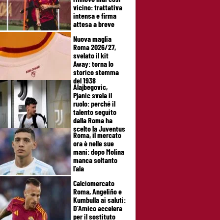
vicino: trattativa
intensa e firma
attesa a breve
Nuova maglia
Roma 2026/27,
svelato il kit
Away: torna lo
storico stemma
del 1938
Alajbegovic,
Pjanic svela il
ruolo: perché il
talento seguito
dalla Roma ha
scelto la Juventus
Roma, il mercato
ora è nelle sue
mani: dopo Molina
manca soltanto
l’ala
Calciomercato
Roma, Angeliño e
Kumbulla ai saluti:
D’Amico accelera
per il sostituto