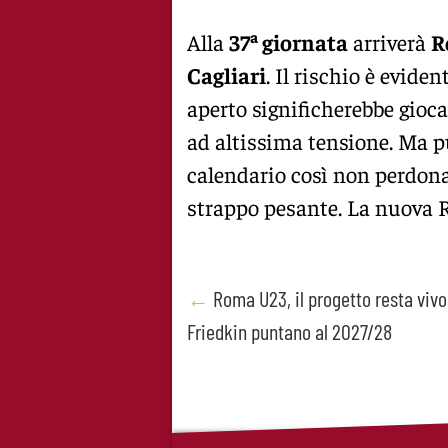
Alla
37ª giornata
arriverà
R
Cagliari
. Il rischio è evide
aperto significherebbe gioca
ad altissima tensione. Ma 
calendario così non perdona
strappo pesante. La nuova Ro
Post
←
Roma U23, il progetto resta vivo:
Friedkin puntano al 2027/28
navigation