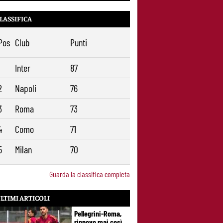
LASSIFICA
Pos
Club
Punti
1
Inter
87
2
Napoli
76
3
Roma
73
4
Como
71
5
Milan
70
Guarda la classifica completa
LTIMI ARTICOLI
Pellegrini-Roma,
rinnovo mai così