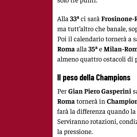
Alla
33ª
ci sarà
Frosinone
ma tutt’altro che banale, so
Poi il calendario tornerà a s
Roma
alla
35ª
e
Milan-Ro
almeno quattro ostacoli di p
Il peso della Champions
Per
Gian Piero Gasperini
sa
Roma
tornerà in
Champion
farà la differenza quando la 
Serviranno rotazioni, condiz
la pressione.