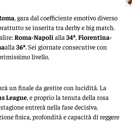
-Roma
, gara dal coefficiente emotivo diverso
prattutto se inserita tra derby e big match.
alire:
Roma-Napoli
alla
34ª
,
Fiorentina-
ma
alla
36ª
. Sei giornate consecutive con
rimissimo livello.
rà un finale da gestire con lucidità. La
s League
, e proprio la tenuta della rosa
stagione entrerà nella fase decisiva.
ione fisica, profondità e capacità di reggere