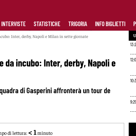
INTERVISTE
STATISTICHE
TRIGORIA
INFO BIGLIETTI
P
U
ubo: Inter, derby, Napoli e Milan in sette giornate
13:
12:
 da incubo: Inter, derby, Napoli e
10:
 squadra di Gasperini affronterà un tour de
9:2
< 1
po di lettura:
minuto