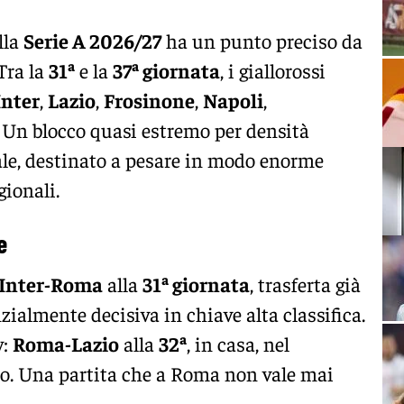
lla
Serie A 2026/27
ha un punto preciso da
 Tra la
31ª
e la
37ª giornata
, i giallorossi
Inter
,
Lazio
,
Frosinone
,
Napoli
,
. Un blocco quasi estremo per densità
ale, destinato a pesare in modo enorme
gionali.
e
Inter-Roma
alla
31ª giornata
, trasferta già
zialmente decisiva in chiave alta classifica.
y:
Roma-Lazio
alla
32ª
, in casa, nel
o. Una partita che a Roma non vale mai