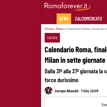
Skip
to
content
NEWS
CALCIOMERCATO
Home
»
News
»
Calendario Roma, finale da inc
NEWS
Calendario Roma, finale
Milan in sette giornate
Dalla 31ª alla 37ª giornata la
force durissimo
Jacopo Mandò
-
7 Giu 13:59
Tem