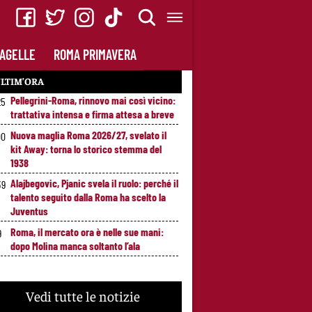
AGELLE
ROMA PRIMAVERA
LTIM’ORA
Pellegrini-Roma, rinnovo mai così vicino:
25
trattativa intensa e firma attesa a breve
Nuova maglia Roma 2026/27, svelato il
00
kit Away: torna lo storico stemma del
1938
Alajbegovic, Pjanic svela il ruolo: perché il
39
talento seguito dalla Roma ha scelto la
Juventus
Roma, il mercato ora è nelle sue mani:
9
dopo Molina manca soltanto l’ala
Vedi tutte le notizie