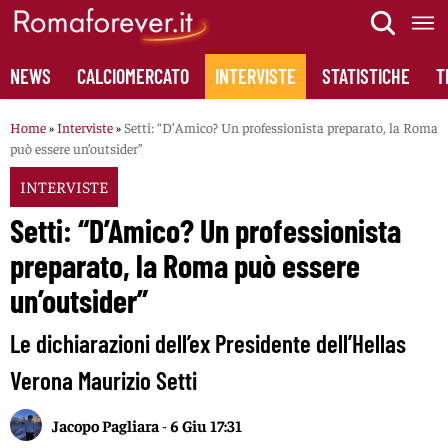
Skip
to
content
NEWS
CALCIOMERCATO
INTERVISTE
STATISTICHE
T
Home
»
Interviste
»
Setti: “D’Amico? Un professionista preparato, la Roma
può essere un’outsider”
INTERVISTE
Setti: “D’Amico? Un professionista
preparato, la Roma può essere
un’outsider”
Le dichiarazioni dell’ex Presidente dell’Hellas
Verona Maurizio Setti
Jacopo Pagliara
-
6 Giu 17:31