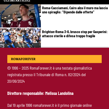
ULTIMI ARTICOLI
Roma-Cacciamani, Cairo alza il muro ma lascia
uno spiraglio: “Dipende dalle offerte”
Brighton-Roma 3-0, brusco stop per Gasperini:
attacco sterile e difesa troppo fragile
McKennie sorprende tutti: “Il mio idolo era
ROMAFOREVER
Totti, soprattutto per la sua fedeltà”
©
1996 – 2025 RomaForever.it è una testata giornalistica
registrata presso il Tribunale di Roma n. 82/2024 del
Roma-Endrick, Gasperini ci prova davvero:
20/06/2024
contatti avviati, ma il brasiliano frena
Direttore responsabile: Melissa Landolina
Molina-Roma, arrivo oggi: il passaporto può
Dal 19 aprile 1996 romaforever.it è il primo giornale online
sbloccare un altro colpo