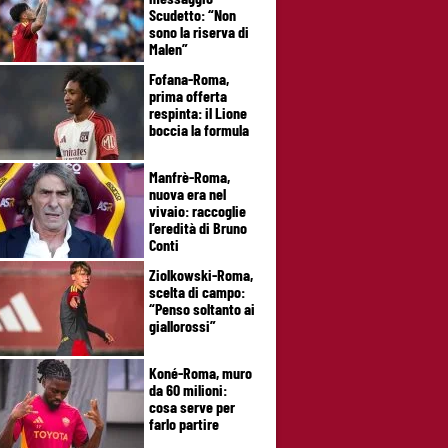
Scudetto: “Non
sono la riserva di
Malen”
Fofana-Roma,
prima offerta
respinta: il Lione
boccia la formula
Manfrè-Roma,
nuova era nel
vivaio: raccoglie
l’eredità di Bruno
Conti
Ziolkowski-Roma,
scelta di campo:
“Penso soltanto ai
giallorossi”
Koné-Roma, muro
da 60 milioni:
cosa serve per
farlo partire