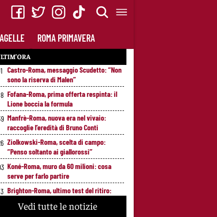
AGELLE
ROMA PRIMAVERA
LTIM’ORA
Castro-Roma, messaggio Scudetto: “Non
01
sono la riserva di Malen”
Fofana-Roma, prima offerta respinta: il
58
Lione boccia la formula
Manfrè-Roma, nuova era nel vivaio:
39
raccoglie l’eredità di Bruno Conti
Ziolkowski-Roma, scelta di campo:
26
“Penso soltanto ai giallorossi”
Koné-Roma, muro da 60 milioni: cosa
03
serve per farlo partire
Brighton-Roma, ultimo test del ritiro:
53
orario e programma dei giallorossi
Vedi tutte le notizie
Nusa-Roma, la pista si raffredda:
7