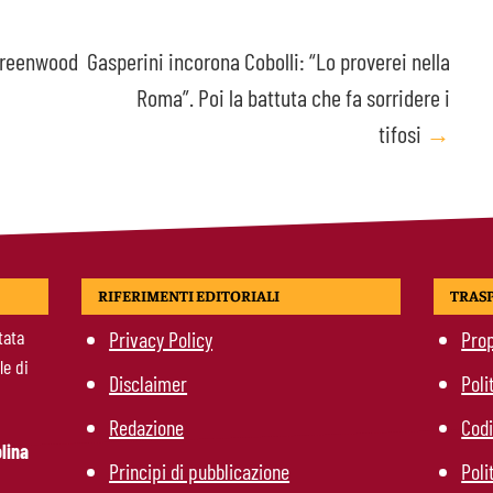
“Greenwood
Gasperini incorona Cobolli: “Lo proverei nella
Roma”. Poi la battuta che fa sorridere i
tifosi
→
RIFERIMENTI EDITORIALI
TRAS
tata
Privacy Policy
Prop
le di
Disclaimer
Poli
Redazione
Codi
lina
Principi di pubblicazione
Poli