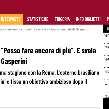
INTERVISTE
STATISTICHE
TRIGORIA
INFO BIGLIETTI
P
U
osso fare ancora di più”. E svela la richiesta speciale di Gasperini
19:
17:
 “Posso fare ancora di più”. E svela
i Gasperini
16:
ima stagione con la Roma. L’esterno brasiliano
15:
ini e fissa un obiettivo ambizioso dopo il
14:
12:
11:4