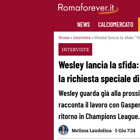
Skip
to
content
NEWS
CALCIOMERCATO
Home
»
Interviste
»
Wesley lancia la sfida: “P
INTERVISTE
Wesley lancia la sfida:
la richiesta speciale d
Wesley guarda già alla pross
racconta il lavoro con Gasper
ritorno in Champions League.
Melissa Landolina
-
5 Giu 7:24