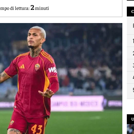
2
mpo di lettura:
minuti
C
10:
9:2
U