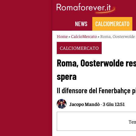
Skip
to
content
NEWS
CALCIOMERCATO
Home
»
CalcioMercato
»
Roma, Oosterwolde r
CALCIOMERCATO
Roma, Oosterwolde rest
spera
Il difensore del Fenerbahçe pi
Jacopo Mandò
-
3 Giu 12:51
Tem