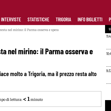
INTERVISTE
STATISTICHE
TRIGORIA
INFO BIGLIETTI
P
U
esta nel mirino: il Parma osserva e spera
11:
a nel mirino: il Parma osserva e
10:
9:3
ace molto a Trigoria, ma il prezzo resta alto
< 1
po di lettura:
minuto