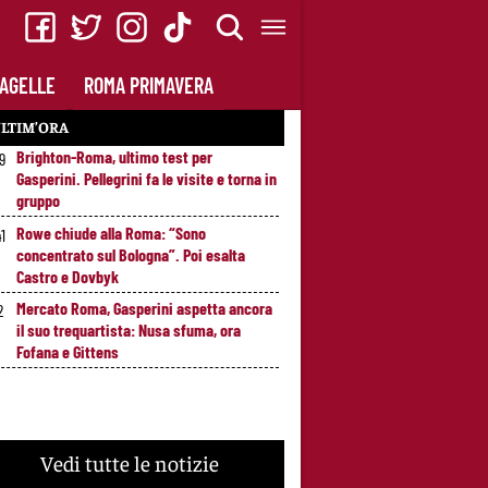
AGELLE
ROMA PRIMAVERA
LTIM’ORA
Brighton-Roma, ultimo test per
49
Gasperini. Pellegrini fa le visite e torna in
gruppo
Rowe chiude alla Roma: “Sono
41
concentrato sul Bologna”. Poi esalta
Castro e Dovbyk
Mercato Roma, Gasperini aspetta ancora
2
il suo trequartista: Nusa sfuma, ora
Fofana e Gittens
Vedi tutte le notizie