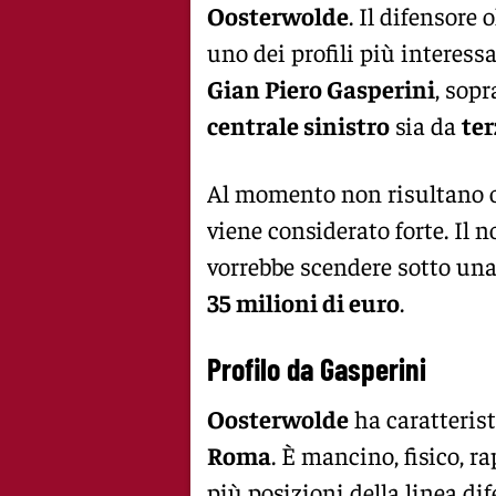
Oosterwolde
. Il difensore
uno dei profili più interessa
Gian Piero Gasperini
, sopr
centrale sinistro
sia da
ter
Al momento non risultano off
viene considerato forte. Il n
vorrebbe scendere sotto una
35 milioni di euro
.
Profilo da Gasperini
Oosterwolde
ha caratteris
Roma
. È mancino, fisico, r
più posizioni della linea di