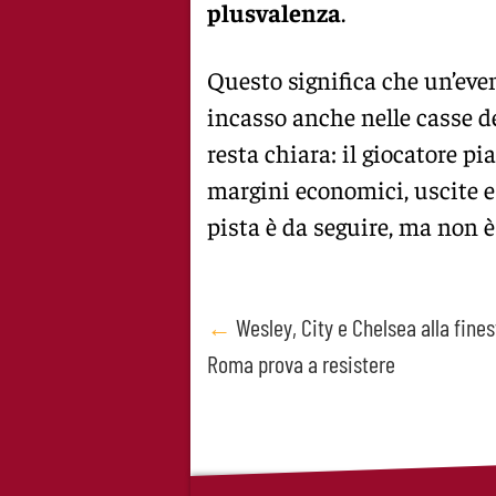
plusvalenza
.
Questo significa che un’eve
incasso anche nelle casse d
resta chiara: il giocatore pi
margini economici, uscite e 
pista è da seguire, ma non è
Post
←
Wesley, City e Chelsea alla finest
Roma prova a resistere
navigation