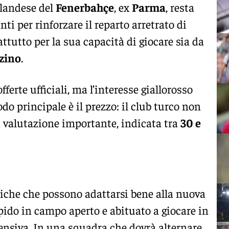
 olandese del
Fenerbahçe
, ex
Parma
, resta
nti per rinforzare il reparto arretrato di
attutto per la sua capacità di giocare sia da
zino
.
erte ufficiali, ma l’interesse giallorosso
odo principale è il prezzo: il club turco non
 valutazione importante, indicata tra
30 e
tiche che possono adattarsi bene alla nuova
apido in campo aperto e abituato a giocare in
fensiva. In una squadra che dovrà alternare