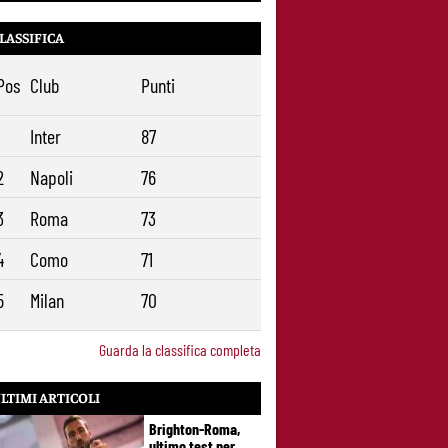
LASSIFICA
Pos
Club
Punti
1
Inter
87
2
Napoli
76
3
Roma
73
4
Como
71
5
Milan
70
Guarda la classifica completa
LTIMI ARTICOLI
Brighton-Roma,
ultimo test per