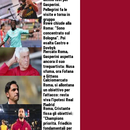
Gasperini.
Pellegrini fa le
visite e torna in
gruppo
Rowe chiude alla
Roma: “Sono
concentrato sul
Bologna”. Poi
esalta Castro e
Dovbyk
Mercato Roma,
Gasperini aspetta
ancora il suo
trequartista: Nusa
sfuma, ora Fofana
e Gittens
Calciomercato
Roma, si allontana
un obiettivo per
l’attacco: resta
viva l’ipotesi Real
Madrid
Roma, Cristante
fissa gli obiettivi:
“Champions
priorità. Friedkin
fondamentali per