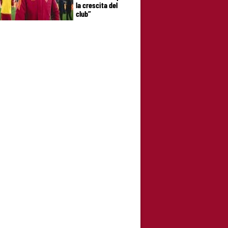
la crescita del
club”