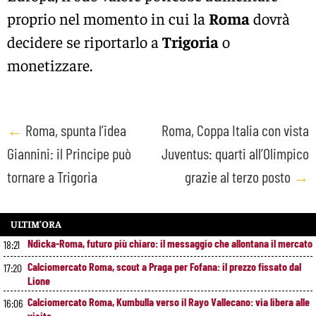
proprio nel momento in cui la
Roma
dovrà
decidere se riportarlo a
Trigoria
o
monetizzare.
Post
←
Roma, spunta l’idea
Roma, Coppa Italia con vista
Giannini: il Principe può
Juventus: quarti all’Olimpico
navigation
tornare a Trigoria
grazie al terzo posto
→
ULTIM’ORA
Ndicka-Roma, futuro più chiaro: il messaggio che allontana il mercato
18:21
Calciomercato Roma, scout a Praga per Fofana: il prezzo fissato dal
17:20
Lione
Calciomercato Roma, Kumbulla verso il Rayo Vallecano: via libera alle
16:06
visite