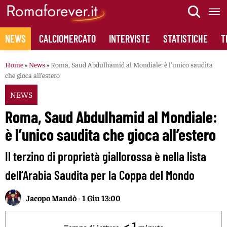
Skip
to
content
NEWS
CALCIOMERCATO
INTERVISTE
STATISTICHE
T
Home
»
News
»
Roma, Saud Abdulhamid al Mondiale: è l’unico saudita
che gioca all’estero
NEWS
Roma, Saud Abdulhamid al Mondiale:
è l’unico saudita che gioca all’estero
Il terzino di proprietà giallorossa è nella lista
dell’Arabia Saudita per la Coppa del Mondo
Jacopo Mandò
-
1 Giu 13:00
< 1
Tempo di lettura:
minuto