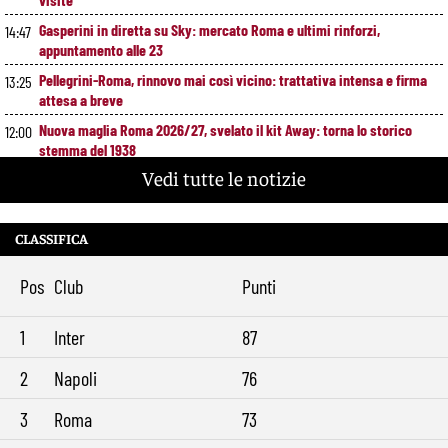
Gasperini in diretta su Sky: mercato Roma e ultimi rinforzi,
14:47
appuntamento alle 23
Pellegrini-Roma, rinnovo mai così vicino: trattativa intensa e firma
13:25
attesa a breve
Nuova maglia Roma 2026/27, svelato il kit Away: torna lo storico
12:00
stemma del 1938
Vedi tutte le notizie
Alajbegovic, Pjanic svela il ruolo: perché il talento seguito dalla Roma
10:39
ha scelto la Juventus
Roma, il mercato ora è nelle sue mani: dopo Molina manca soltanto
9:29
CLASSIFICA
l’ala
Pos
Club
Punti
1
Inter
87
2
Napoli
76
3
Roma
73