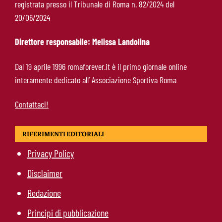
registrata presso il Tribunale di Roma n. 82/2024 del
Gasperini in diretta su Sky: mercato Roma e
20/06/2024
ultimi rinforzi, appuntamento alle 23
Direttore responsabile: Melissa Landolina
Pellegrini-Roma, rinnovo mai così vicino:
Dal 19 aprile 1996 romaforever.it è il primo giornale online
trattativa intensa e firma attesa a breve
interamente dedicato all’ Associazione Sportiva Roma
Contattaci!
RIFERIMENTI EDITORIALI
Privacy Policy
Disclaimer
Redazione
Principi di pubblicazione