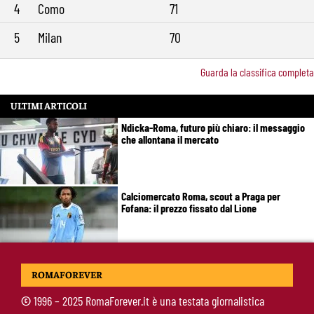
4
Como
71
5
Milan
70
Guarda la classifica completa
ULTIMI ARTICOLI
Ndicka-Roma, futuro più chiaro: il messaggio
che allontana il mercato
Calciomercato Roma, scout a Praga per
Fofana: il prezzo fissato dal Lione
Calciomercato Roma, Kumbulla verso il Rayo
ROMAFOREVER
Vallecano: via libera alle visite
©
1996 – 2025 RomaForever.it è una testata giornalistica