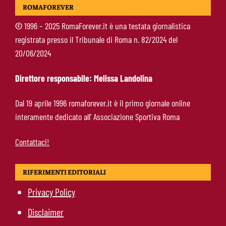
ROMAFOREVER
Totti, soprattutto per la sua fedeltà”
©
1996 – 2025 RomaForever.it è una testata giornalistica
registrata presso il Tribunale di Roma n. 82/2024 del
Roma-Endrick, Gasperini ci prova davvero:
20/06/2024
contatti avviati, ma il brasiliano frena
Direttore responsabile: Melissa Landolina
Molina-Roma, arrivo oggi: il passaporto può
Dal 19 aprile 1996 romaforever.it è il primo giornale online
sbloccare un altro colpo
interamente dedicato all’ Associazione Sportiva Roma
Contattaci!
RIFERIMENTI EDITORIALI
Privacy Policy
Disclaimer