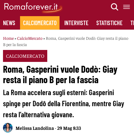
Skip
to
content
NEWS
CALCIOMERCATO
INTERVISTE
STATISTICHE
T
Home
»
CalcioMercato
»
Roma, Gasperini vuole Dodò: Giay resta il piano
B per la fascia
CALCIOMERCATO
Roma, Gasperini vuole Dodò: Giay
resta il piano B per la fascia
La Roma accelera sugli esterni: Gasperini
spinge per Dodô della Fiorentina, mentre Giay
resta l’alternativa giovane.
Melissa Landolina
-
29 Mag 8:33