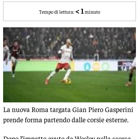
< 1
Tempo di lettura:
minuto
La nuova
Roma
targata
Gian Piero Gasperini
prende forma partendo dalle corsie esterne.
Dopo l’impatto avuto da
Wesley
nella scorsa