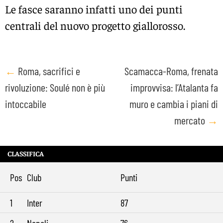
Le fasce saranno infatti uno dei punti
centrali del nuovo progetto giallorosso.
Post
←
Roma, sacrifici e
Scamacca-Roma, frenata
rivoluzione: Soulé non è più
improvvisa: l’Atalanta fa
navigation
intoccabile
muro e cambia i piani di
mercato
→
CLASSIFICA
Pos
Club
Punti
1
Inter
87