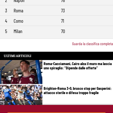
2
Napoli
76
3
Roma
73
4
Como
71
5
Milan
70
Guarda la classifica completa
ULTIMI ARTICOLI
Roma-Cacciamani, Cairo alza il muro ma lascia
uno spiraglio: “Dipende dalle offerte”
Brighton-Roma 3-0, brusco stop per Gasperini:
attacco sterile e difesa troppo fragile
McKennie sorprende tutti: “Il mio idolo era