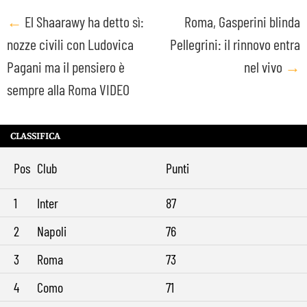
Post
←
El Shaarawy ha detto sì:
Roma, Gasperini blinda
nozze civili con Ludovica
Pellegrini: il rinnovo entra
navigation
Pagani ma il pensiero è
nel vivo
→
sempre alla Roma VIDEO
CLASSIFICA
Pos
Club
Punti
1
Inter
87
2
Napoli
76
3
Roma
73
4
Como
71