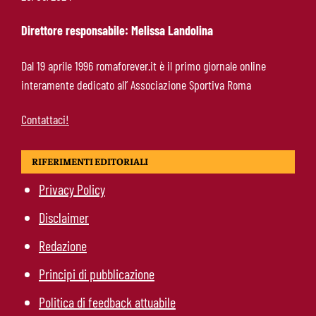
il 10% sulla rivendita
Direttore responsabile: Melissa Landolina
Roma-Molina, il colpo di D’Amico è geniale:
Dal 19 aprile 1996 romaforever.it è il primo giornale online
qualità ed esperienza a un prezzo da
interamente dedicato all’ Associazione Sportiva Roma
occasione
Contattaci!
RIFERIMENTI EDITORIALI
Privacy Policy
Disclaimer
Redazione
Principi di pubblicazione
Politica di feedback attuabile