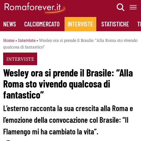
Skip
to
content
NEWS
CALCIOMERCATO
INTERVISTE
STATISTICHE
T
Home
»
Interviste
»
Wesley ora si prende il Brasile: “Alla Roma sto vivendo
qualcosa di fantastico”
INTERVISTE
Wesley ora si prende il Brasile: “Alla
Roma sto vivendo qualcosa di
fantastico”
L’esterno racconta la sua crescita alla Roma e
l’emozione della convocazione col Brasile: “Il
Flamengo mi ha cambiato la vita”.