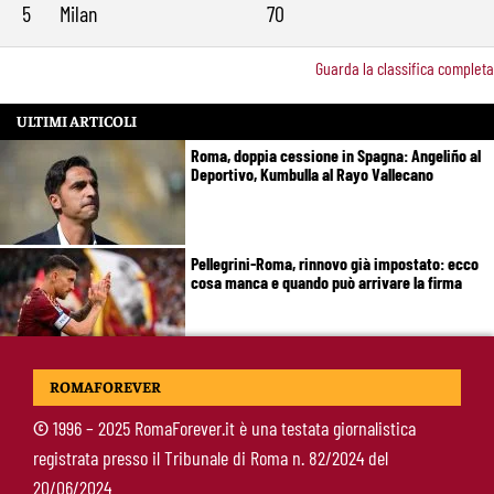
5
Milan
70
Guarda la classifica completa
ULTIMI ARTICOLI
Roma, doppia cessione in Spagna: Angeliño al
Deportivo, Kumbulla al Rayo Vallecano
Pellegrini-Roma, rinnovo già impostato: ecco
cosa manca e quando può arrivare la firma
Mercato Roma, manca un solo colpo: Gasperini
ROMAFOREVER
aspetta l’ala sinistra
©
1996 – 2025 RomaForever.it è una testata giornalistica
registrata presso il Tribunale di Roma n. 82/2024 del
Roma-Read, il retroscena: rifiutati 29 milioni e
20/06/2024