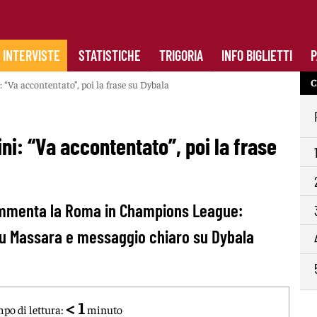
INTERVISTE
STATISTICHE
TRIGORIA
INFO BIGLIETTI
P
C
“Va accontentato”, poi la frase su Dybala
i: “Va accontentato”, poi la frase
commenta la Roma in Champions League:
 su Massara e messaggio chiaro su Dybala
< 1
po di lettura:
minuto