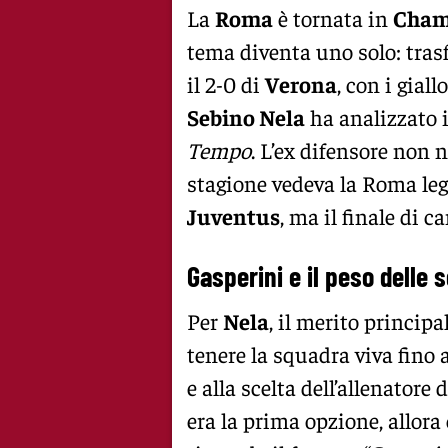
La
Roma
è tornata in
Cham
tema diventa uno solo: tras
il 2-0 di
Verona
, con i giall
Sebino Nela
ha analizzato 
Tempo
. L’ex difensore non 
stagione vedeva la Roma le
Juventus
, ma il finale di 
Gasperini e il peso delle s
Per
Nela
, il merito principa
tenere la squadra viva fino a
e alla scelta dell’allenatore
era la prima opzione, allora 