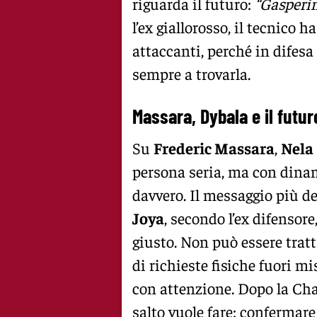
riguarda il futuro:
“Gasperin
l’ex giallorosso, il tecnico 
attaccanti, perché in difes
sempre a trovarla.
Massara, Dybala e il futur
Su
Frederic Massara
,
Nela
persona seria, ma con dinam
davvero. Il messaggio più d
Joya
, secondo l’ex difensor
giusto. Non può essere tratt
di richieste fisiche fuori mi
con attenzione. Dopo la Ch
salto vuole fare: confermare 