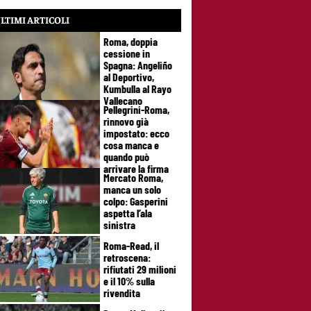
LTIMI ARTICOLI
Roma, doppia
cessione in
Spagna: Angeliño
al Deportivo,
Kumbulla al Rayo
Vallecano
Pellegrini-Roma,
rinnovo già
impostato: ecco
cosa manca e
quando può
arrivare la firma
Mercato Roma,
manca un solo
colpo: Gasperini
aspetta l’ala
sinistra
Roma-Read, il
retroscena:
rifiutati 29 milioni
e il 10% sulla
rivendita