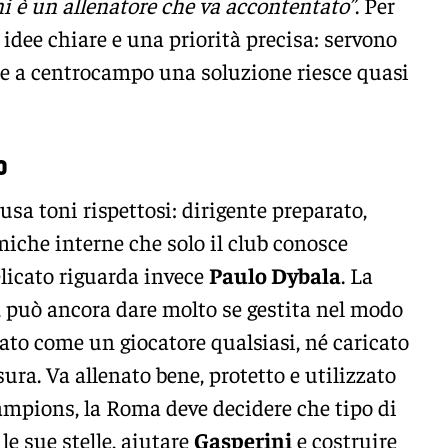
i è un allenatore che va accontentato”
. Per
ha idee chiare e una priorità precisa: servono
a e a centrocampo una soluzione riesce quasi
o
usa toni rispettosi: dirigente preparato,
iche interne che solo il club conosce
elicato riguarda invece
Paulo Dybala
. La
e, può ancora dare molto se gestita nel modo
ato come un giocatore qualsiasi, né caricato
sura. Va allenato bene, protetto e utilizzato
ampions, la Roma deve decidere che tipo di
le sue stelle, aiutare
Gasperini
e costruire