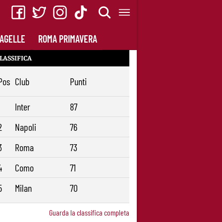
AGELLE
ROMA PRIMAVERA
LASSIFICA
Pos
Club
Punti
1
Inter
87
2
Napoli
76
3
Roma
73
4
Como
71
5
Milan
70
Guarda la classifica completa