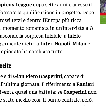
pions League
dopo sette anni e adesso il
formare la qualificazione in progetto. Dopo
orossi terzi e dentro l’Europa più ricca,
il momento romanista in un’intervista a
Il
nasconde la sorpresa iniziale: a inizio
ggermente dietro a
Inter
,
Napoli
,
Milan
e
campionato ha cambiato tutto.
celte
le è di
Gian Piero Gasperini
, capace di
ll’ultima giornata. Il riferimento a
Ranieri
 diventa quasi una battuta: se
Gasperini
non
è stato meglio così. Il punto centrale, però,