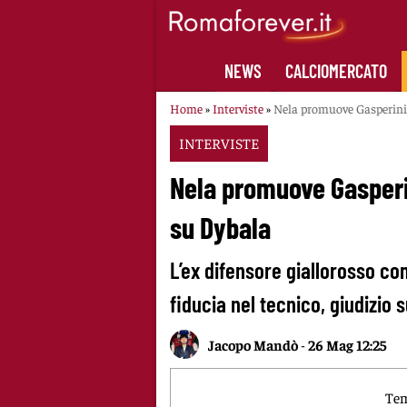
Skip
to
content
NEWS
CALCIOMERCATO
Home
»
Interviste
»
Nela promuove Gasperini: 
INTERVISTE
Nela promuove Gasperin
su Dybala
L’ex difensore giallorosso 
fiducia nel tecnico, giudizio
Jacopo Mandò
-
26 Mag 12:25
Tem