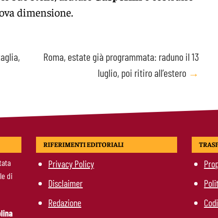
nuova dimensione.
aglia,
Roma, estate già programmata: raduno il 13
luglio, poi ritiro all’estero
→
RIFERIMENTI EDITORIALI
TRAS
tata
Privacy Policy
Prop
le di
Disclaimer
Poli
Redazione
Codi
lina