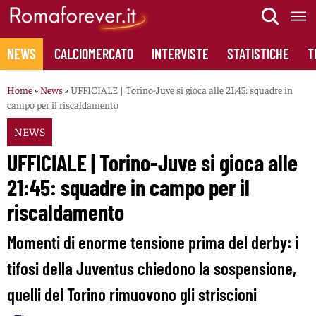
Skip
to
content
NEWS
CALCIOMERCATO
INTERVISTE
STATISTICHE
T
Home
»
News
»
UFFICIALE | Torino-Juve si gioca alle 21:45: squadre in
campo per il riscaldamento
NEWS
UFFICIALE | Torino-Juve si gioca alle
21:45: squadre in campo per il
riscaldamento
Momenti di enorme tensione prima del derby: i
tifosi della Juventus chiedono la sospensione,
quelli del Torino rimuovono gli striscioni