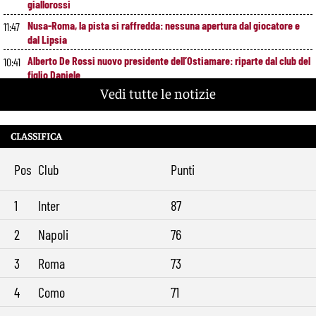
giallorossi
Nusa-Roma, la pista si raffredda: nessuna apertura dal giocatore e
11:47
dal Lipsia
Alberto De Rossi nuovo presidente dell’Ostiamare: riparte dal club del
10:41
figlio Daniele
Vedi tutte le notizie
Pellegrini resta alla Roma: rinnovo di un anno e ingaggio dimezzato
9:29
CLASSIFICA
Pos
Club
Punti
1
Inter
87
2
Napoli
76
3
Roma
73
4
Como
71