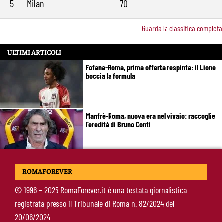
5
Milan
70
Guarda la classifica completa
ULTIMI ARTICOLI
Fofana-Roma, prima offerta respinta: il Lione
boccia la formula
Manfrè-Roma, nuova era nel vivaio: raccoglie
l’eredità di Bruno Conti
Ziolkowski-Roma, scelta di campo: “Penso
ROMAFOREVER
soltanto ai giallorossi”
©
1996 – 2025 RomaForever.it è una testata giornalistica
registrata presso il Tribunale di Roma n. 82/2024 del
Koné-Roma, muro da 60 milioni: cosa serve
20/06/2024
per farlo partire