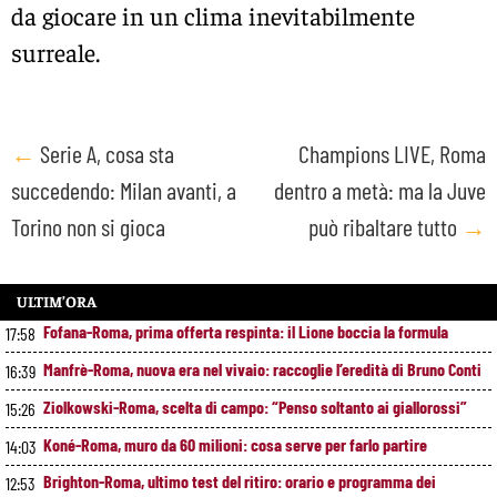
da giocare in un clima inevitabilmente
surreale.
Post
←
Serie A, cosa sta
Champions LIVE, Roma
succedendo: Milan avanti, a
dentro a metà: ma la Juve
navigation
Torino non si gioca
può ribaltare tutto
→
ULTIM’ORA
Fofana-Roma, prima offerta respinta: il Lione boccia la formula
17:58
Manfrè-Roma, nuova era nel vivaio: raccoglie l’eredità di Bruno Conti
16:39
Ziolkowski-Roma, scelta di campo: “Penso soltanto ai giallorossi”
15:26
Koné-Roma, muro da 60 milioni: cosa serve per farlo partire
14:03
Brighton-Roma, ultimo test del ritiro: orario e programma dei
12:53