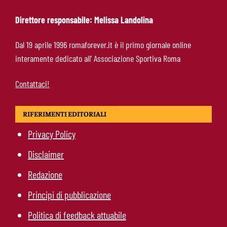
Direttore responsabile: Melissa Landolina
Brighton-Roma, ultimo test del ritiro: orario e
Dal 19 aprile 1996 romaforever.it è il primo giornale online
programma dei giallorossi
interamente dedicato all’ Associazione Sportiva Roma
Contattaci!
RIFERIMENTI EDITORIALI
Privacy Policy
Disclaimer
Redazione
Principi di pubblicazione
Politica di feedback attuabile