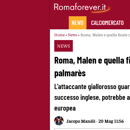
Skip
to
content
NEWS
CALCIOMERCATO
Home
»
News
»
Roma, Malen e quella finale 
NEWS
Roma, Malen e quella f
palmarès
L’attaccante giallorosso guar
successo inglese, potrebbe ap
europea
Jacopo Mandò
-
20 Mag 11:56