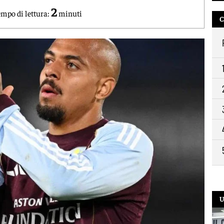
2
mpo di lettura:
minuti
10:
C
9:2
U