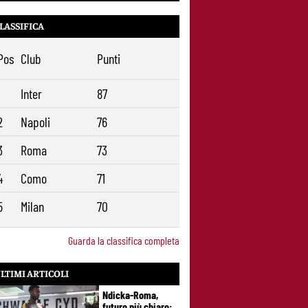
1938
Alajbegovic, Pjanic svela il ruolo: perché il
39
LASSIFICA
talento seguito dalla Roma ha scelto la
Juventus
Pos
Club
Punti
Roma, il mercato ora è nelle sue mani:
9
dopo Molina manca soltanto l’ala
1
Inter
87
2
Napoli
76
3
Roma
73
4
Como
71
5
Milan
70
Guarda la classifica completa
LTIMI ARTICOLI
Ndicka-Roma,
futuro più chiaro: