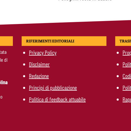
RIFERIMENTI EDITORIALI
TRAS
tata
Privacy Policy
Prop
le di
Disclaimer
Poli
Redazione
Codi
lina
Principi di pubblicazione
Poli
mo
Politica di feedback attuabile
Rapp