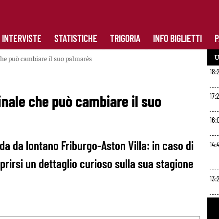
INTERVISTE
STATISTICHE
TRIGORIA
INFO BIGLIETTI
P
U
che può cambiare il suo palmarès
18:2
17:
inale che può cambiare il suo
16:
da da lontano Friburgo-Aston Villa: in caso di
14:
rirsi un dettaglio curioso sulla sua stagione
13:
12: