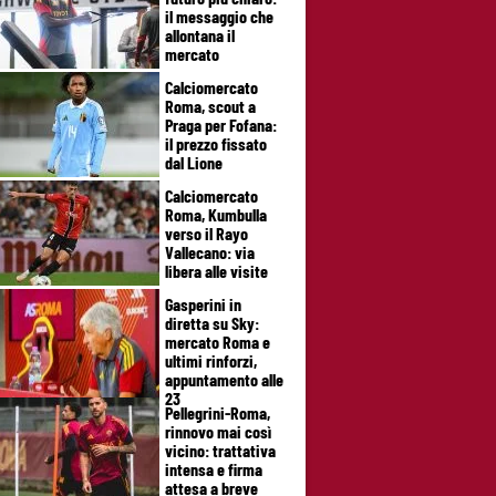
il messaggio che
allontana il
mercato
Calciomercato
Roma, scout a
Praga per Fofana:
il prezzo fissato
dal Lione
Calciomercato
Roma, Kumbulla
verso il Rayo
Vallecano: via
libera alle visite
Gasperini in
diretta su Sky:
mercato Roma e
ultimi rinforzi,
appuntamento alle
23
Pellegrini-Roma,
rinnovo mai così
vicino: trattativa
intensa e firma
attesa a breve