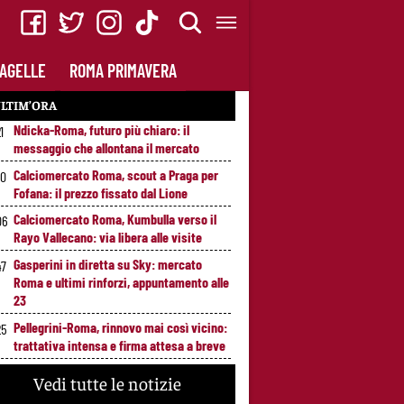
AGELLE
ROMA PRIMAVERA
LTIM’ORA
Ndicka-Roma, futuro più chiaro: il
1
messaggio che allontana il mercato
Calciomercato Roma, scout a Praga per
20
Fofana: il prezzo fissato dal Lione
Calciomercato Roma, Kumbulla verso il
06
Rayo Vallecano: via libera alle visite
Gasperini in diretta su Sky: mercato
47
Roma e ultimi rinforzi, appuntamento alle
23
Pellegrini-Roma, rinnovo mai così vicino:
25
trattativa intensa e firma attesa a breve
Nuova maglia Roma 2026/27, svelato il
00
Vedi tutte le notizie
kit Away: torna lo storico stemma del