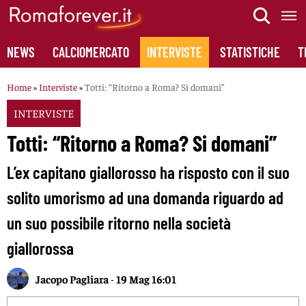
Skip
to
content
NEWS
CALCIOMERCATO
INTERVISTE
STATISTICHE
T
Home
»
Interviste
»
Totti: “Ritorno a Roma? Si domani”
INTERVISTE
Totti: “Ritorno a Roma? Si domani”
L’ex capitano giallorosso ha risposto con il suo
solito umorismo ad una domanda riguardo ad
un suo possibile ritorno nella società
giallorossa
Jacopo Pagliara
-
19 Mag 16:01