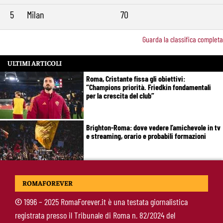
5
Milan
70
Guarda la classifica completa
ULTIMI ARTICOLI
Roma, Cristante fissa gli obiettivi:
“Champions priorità. Friedkin fondamentali
per la crescita del club”
Brighton-Roma: dove vedere l’amichevole in tv
e streaming, orario e probabili formazioni
Svilar-Roma, promessa sul futuro: “Qui sto
ROMAFOREVER
bene, voglio restare”
©
1996 – 2025 RomaForever.it è una testata giornalistica
registrata presso il Tribunale di Roma n. 82/2024 del