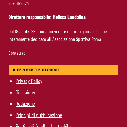
Castro-Roma, messaggio Scudetto: “Non sono
20/06/2024
la riserva di Malen”
Direttore responsabile: Melissa Landolina
Fofana-Roma, prima offerta respinta: il Lione
Dal 19 aprile 1996 romaforever.it è il primo giornale online
boccia la formula
interamente dedicato all’ Associazione Sportiva Roma
Contattaci!
RIFERIMENTI EDITORIALI
Privacy Policy
Disclaimer
Redazione
Principi di pubblicazione
Politica di feedback attuabile