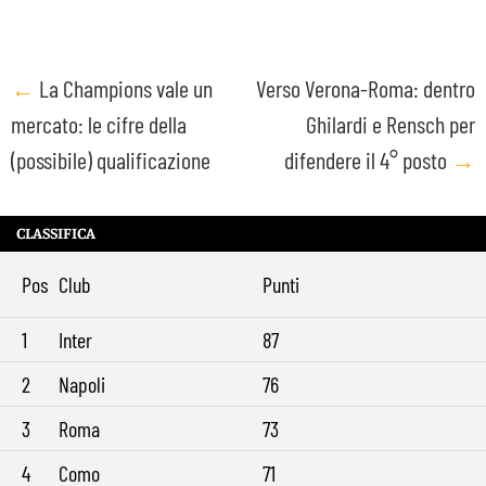
Post
←
La Champions vale un
Verso Verona-Roma: dentro
mercato: le cifre della
Ghilardi e Rensch per
navigation
(possibile) qualificazione
difendere il 4° posto
→
CLASSIFICA
Pos
Club
Punti
1
Inter
87
2
Napoli
76
3
Roma
73
4
Como
71