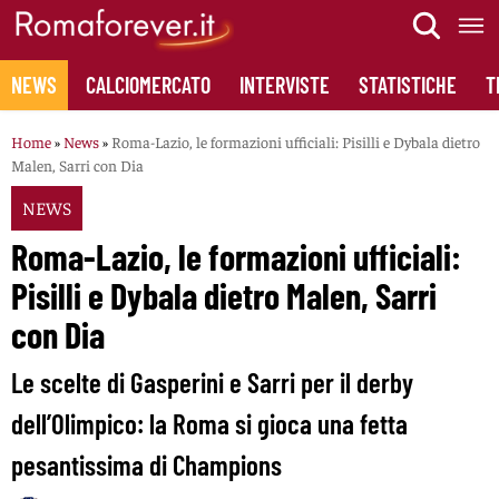
Skip
to
content
NEWS
CALCIOMERCATO
INTERVISTE
STATISTICHE
T
Home
»
News
»
Roma-Lazio, le formazioni ufficiali: Pisilli e Dybala dietro
Malen, Sarri con Dia
NEWS
Roma-Lazio, le formazioni ufficiali:
Pisilli e Dybala dietro Malen, Sarri
con Dia
Le scelte di Gasperini e Sarri per il derby
dell’Olimpico: la Roma si gioca una fetta
pesantissima di Champions