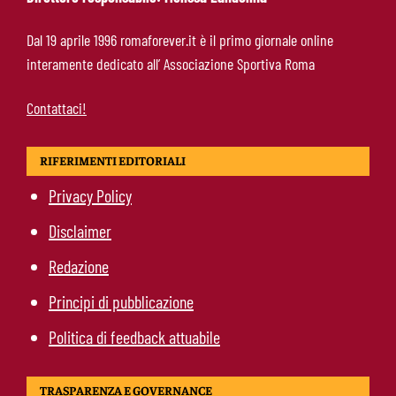
Gasperini lancia l’allarme mercato: “Roma
Dal 19 aprile 1996 romaforever.it è il primo giornale online
corta, ci serve ancora qualcosa”
interamente dedicato all’ Associazione Sportiva Roma
Contattaci!
RIFERIMENTI EDITORIALI
Privacy Policy
Disclaimer
Redazione
Principi di pubblicazione
Politica di feedback attuabile
TRASPARENZA E GOVERNANCE