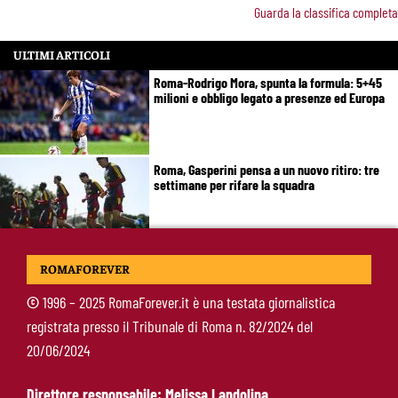
Guarda la classifica completa
ULTIMI ARTICOLI
Roma-Rodrigo Mora, spunta la formula: 5+45
milioni e obbligo legato a presenze ed Europa
Roma, Gasperini pensa a un nuovo ritiro: tre
settimane per rifare la squadra
Roma, Gasperini e il problema della “spina”:
ROMAFOREVER
perché la squadra non riesce ancora ad
accendersi
©
1996 – 2025 RomaForever.it è una testata giornalistica
registrata presso il Tribunale di Roma n. 82/2024 del
Brighton-Roma, chi ha deluso di più: Rensch
20/06/2024
soffre, Hermoso fa un passo indietro
Direttore responsabile: Melissa Landolina