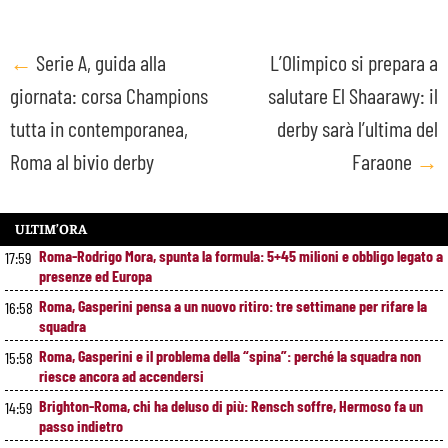
Post
←
Serie A, guida alla
L’Olimpico si prepara a
giornata: corsa Champions
salutare El Shaarawy: il
navigation
tutta in contemporanea,
derby sarà l’ultima del
Roma al bivio derby
Faraone
→
ULTIM’ORA
Roma-Rodrigo Mora, spunta la formula: 5+45 milioni e obbligo legato a
17:59
presenze ed Europa
Roma, Gasperini pensa a un nuovo ritiro: tre settimane per rifare la
16:58
squadra
Roma, Gasperini e il problema della “spina”: perché la squadra non
15:58
riesce ancora ad accendersi
Brighton-Roma, chi ha deluso di più: Rensch soffre, Hermoso fa un
14:59
passo indietro