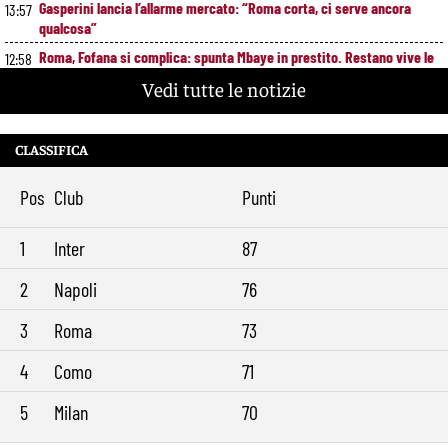
Gasperini lancia l’allarme mercato: “Roma corta, ci serve ancora
13:57
qualcosa”
Roma, Fofana si complica: spunta Mbaye in prestito. Restano vive le
12:58
piste Endrick e Gittens
Vedi tutte le notizie
Pellegrini, Gasperini frena il rientro: “Ci vorrà almeno un mese”
11:49
Roma, 11 gol subiti in 4 partite: il dato che preoccupa Gasperini
10:41
CLASSIFICA
Gasperini boccia la Roma: “Partita pessima”. E lancia un altro
9:34
messaggio sul mercato
Pos
Club
Punti
1
Inter
87
2
Napoli
76
3
Roma
73
4
Como
71
5
Milan
70