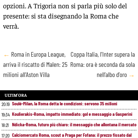
opzioni. A Trigoria non si parla più solo del
presente: si sta disegnando la Roma che
verrà.
Post
←
Roma in Europa League,
Coppa Italia, l’Inter supera la
arriva il riscatto di Malen: 25
Roma: ora è seconda da sola
navigation
milioni all’Aston Villa
nell’albo d’oro
→
ULTIM’ORA
Soulé-Milan, la Roma detta le condizioni: servono 35 milioni
20:19
Koulierakis-Roma, impatto immediato: gol e messaggio a Gasperini
19:34
Ndicka-Roma, futuro più chiaro: il messaggio che allontana il mercato
18:21
Calciomercato Roma, scout a Praga per Fofana: il prezzo fissato dal
17:20