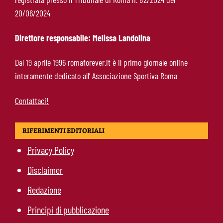
Ndicka-Roma, futuro più chiaro: il messaggio
20/06/2024
che allontana il mercato
Direttore responsabile: Melissa Landolina
Calciomercato Roma, scout a Praga per
Dal 19 aprile 1996 romaforever.it è il primo giornale online
Fofana: il prezzo fissato dal Lione
interamente dedicato all’ Associazione Sportiva Roma
Contattaci!
RIFERIMENTI EDITORIALI
Privacy Policy
Disclaimer
Redazione
Principi di pubblicazione