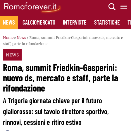
Skip
to
content
NEWS
CALCIOMERCATO
INTERVISTE
STATISTICHE
T
Home
»
News
»
Roma, summit Friedkin-Gasperini: nuovo ds, mercato e
staff, parte la rifondazione
NEWS
Roma, summit Friedkin-Gasperini:
nuovo ds, mercato e staff, parte la
rifondazione
A Trigoria giornata chiave per il futuro
giallorosso: sul tavolo direttore sportivo,
rinnovi, cessioni e ritiro estivo