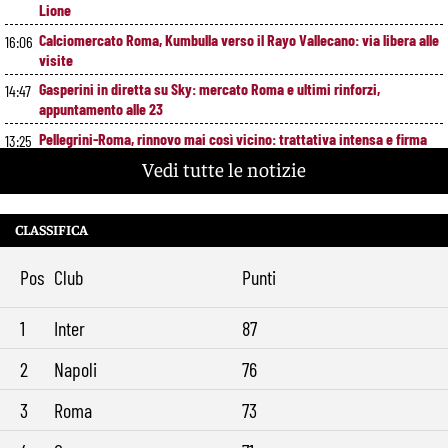
Lione
Calciomercato Roma, Kumbulla verso il Rayo Vallecano: via libera alle
16:06
visite
Gasperini in diretta su Sky: mercato Roma e ultimi rinforzi,
14:47
appuntamento alle 23
Pellegrini-Roma, rinnovo mai così vicino: trattativa intensa e firma
13:25
attesa a breve
Vedi tutte le notizie
Nuova maglia Roma 2026/27, svelato il kit Away: torna lo storico
12:00
stemma del 1938
CLASSIFICA
Alajbegovic, Pjanic svela il ruolo: perché il talento seguito dalla Roma
10:39
ha scelto la Juventus
Pos
Club
Punti
Roma, il mercato ora è nelle sue mani: dopo Molina manca soltanto
9:29
l’ala
1
Inter
87
2
Napoli
76
3
Roma
73