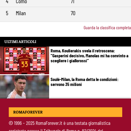
4
Como
71
5
Milan
70
Guarda la classifica completa
ULTIMI ARTICOLI
Roma, Koulierakis svela il retroscena:
“Gasperini decisivo, Manolas mi ha convinto a
scegliere i giallorossi”
Soulé-Milan, la Roma detta le condizioni:
servono 35 milioni
Koulierakis-Roma, impatto immediato: gol e
ROMAFOREVER
messaggio a Gasperini
©
1996 – 2025 RomaForever.it è una testata giornalistica
registrata presso il Tribunale di Roma n. 82/2024 del