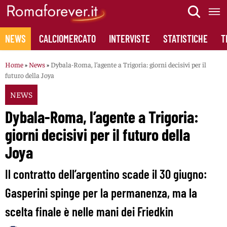
Skip
to
content
NEWS
CALCIOMERCATO
INTERVISTE
STATISTICHE
T
Home
»
News
»
Dybala-Roma, l’agente a Trigoria: giorni decisivi per il
futuro della Joya
NEWS
Dybala-Roma, l’agente a Trigoria:
giorni decisivi per il futuro della
Joya
Il contratto dell’argentino scade il 30 giugno:
Gasperini spinge per la permanenza, ma la
scelta finale è nelle mani dei Friedkin