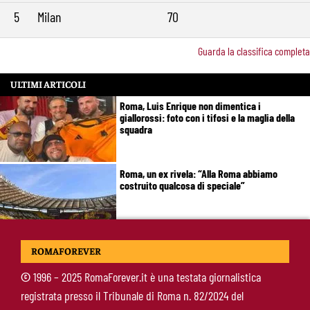
5
Milan
70
Guarda la classifica completa
ULTIMI ARTICOLI
Roma, Luis Enrique non dimentica i
giallorossi: foto con i tifosi e la maglia della
squadra
Roma, un ex rivela: “Alla Roma abbiamo
costruito qualcosa di speciale”
Roma, Koulierakis svela il retroscena:
ROMAFOREVER
“Gasperini decisivo, Manolas mi ha convinto a
scegliere i giallorossi”
©
1996 – 2025 RomaForever.it è una testata giornalistica
registrata presso il Tribunale di Roma n. 82/2024 del
Soulé-Milan, la Roma detta le condizioni: