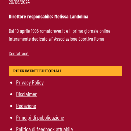
20/06/2024
servono 35 milioni
Direttore responsabile: Melissa Landolina
Koulierakis-Roma, impatto immediato: gol e
Dal 19 aprile 1996 romaforever.it è il primo giornale online
messaggio a Gasperini
interamente dedicato all’ Associazione Sportiva Roma
Contattaci!
RIFERIMENTI EDITORIALI
Privacy Policy
Disclaimer
Redazione
Principi di pubblicazione
Politica di feedback attuabile