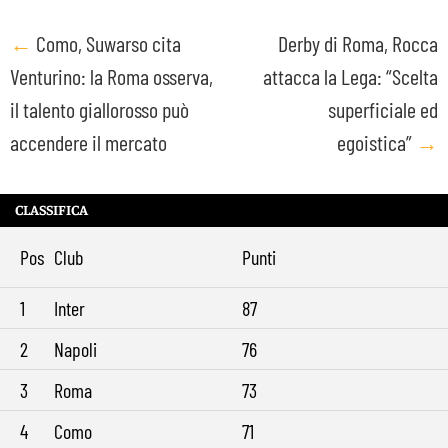
Post
←
Como, Suwarso cita
Derby di Roma, Rocca
Venturino: la Roma osserva,
attacca la Lega: “Scelta
navigation
il talento giallorosso può
superficiale ed
accendere il mercato
egoistica”
→
CLASSIFICA
Pos
Club
Punti
1
Inter
87
2
Napoli
76
3
Roma
73
4
Como
71