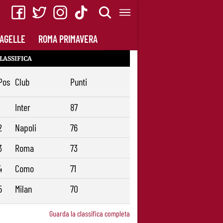
AGELLE
ROMA PRIMAVERA
LASSIFICA
Pos
Club
Punti
1
Inter
87
2
Napoli
76
3
Roma
73
4
Como
71
5
Milan
70
Guarda la classifica completa