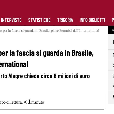
INTERVISTE
STATISTICHE
TRIGORIA
INFO BIGLIETTI
P
C
per la fascia si guarda in Brasile, piace Bernabei dell’International
r la fascia si guarda in Brasile,
ernational
orto Alegre chiede circa 8 milioni di euro
< 1
po di lettura:
minuto