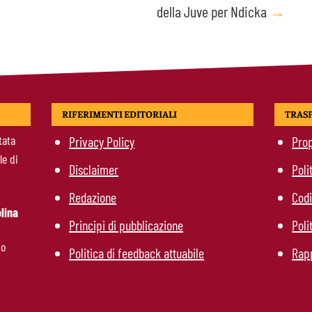
della Juve per Ndicka
→
RIFERIMENTI EDITORIALI
TRAS
tata
Privacy Policy
Prop
le di
Disclaimer
Poli
Redazione
Codi
lina
Principi di pubblicazione
Poli
mo
Politica di feedback attuabile
Rapp