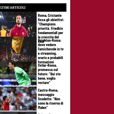
LTIMI ARTICOLI
Roma, Cristante
fissa gli obiettivi:
“Champions
priorità. Friedkin
fondamentali per
la crescita del
Brighton-Roma:
club”
dove vedere
l’amichevole in tv
e streaming,
orario e probabili
formazioni
Svilar-Roma,
promessa sul
futuro: “Qui sto
bene, voglio
restare”
Castro-Roma,
messaggio
Scudetto: “Non
sono la riserva di
Malen”