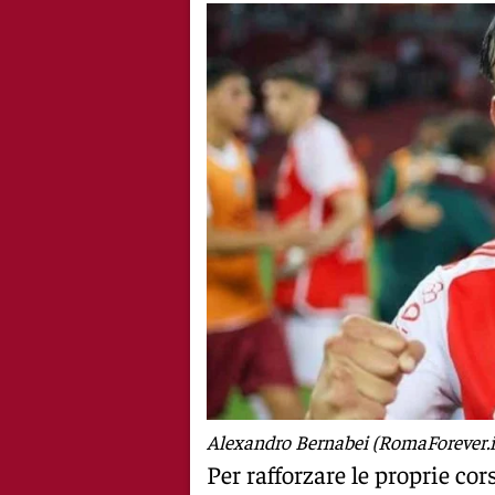
Alexandro Bernabei (RomaForever.i
Per rafforzare le proprie cor