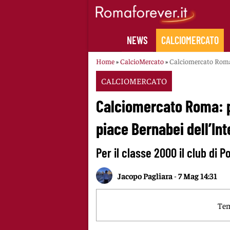
Skip
to
content
NEWS
CALCIOMERCATO
Home
»
CalcioMercato
»
Calciomercato Roma: 
CALCIOMERCATO
Calciomercato Roma: pe
piace Bernabei dell’Int
Per il classe 2000 il club di P
Jacopo Pagliara
-
7 Mag 14:31
Tem