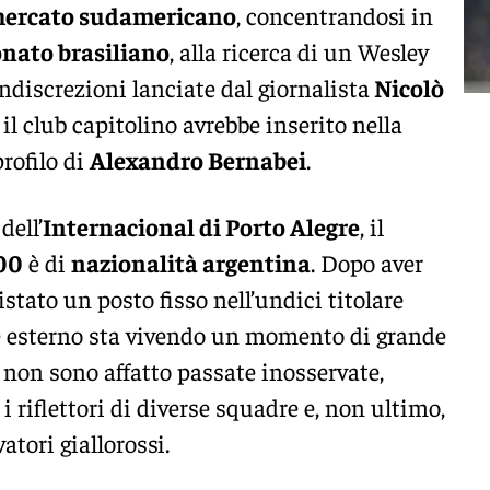
ercato sudamericano
, concentrandosi in
nato brasiliano
, alla ricerca di un Wesley
indiscrezioni lanciate dal giornalista
Nicolò
 il club capitolino avrebbe inserito nella
profilo di
Alexandro Bernabei
.
dell’
Internacional di Porto Alegre
, il
00
è di
nazionalità argentina
. Dopo aver
stato un posto fisso nell’undici titolare
ane esterno sta vivendo un momento di grande
i non sono affatto passate inosservate,
 i riflettori di diverse squadre e, non ultimo,
atori giallorossi.