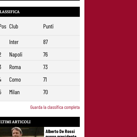
LASSIFICA
Pos
Club
Punti
1
Inter
87
2
Napoli
76
3
Roma
73
4
Como
71
5
Milan
70
Guarda la classifica completa
LTIMI ARTICOLI
Alberto De Rossi
nuovo presidente