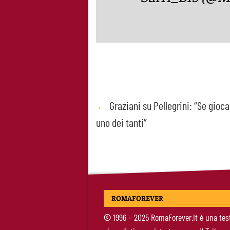
Post
←
Graziani su Pellegrini: “Se gioca
uno dei tanti”
navigation
ROMAFOREVER
©
1996 – 2025 RomaForever.it è una tes