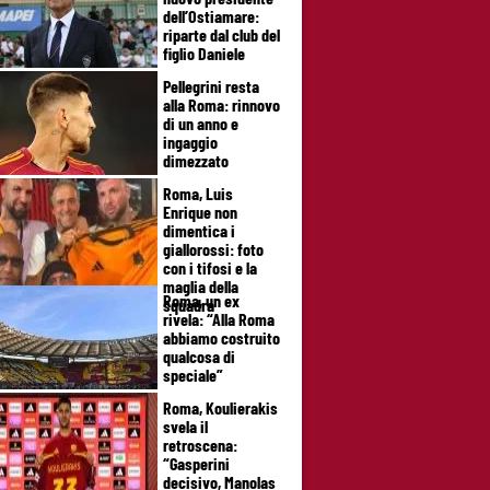
dell’Ostiamare:
riparte dal club del
figlio Daniele
Pellegrini resta
alla Roma: rinnovo
di un anno e
ingaggio
dimezzato
Roma, Luis
Enrique non
dimentica i
giallorossi: foto
con i tifosi e la
maglia della
Roma, un ex
squadra
rivela: “Alla Roma
abbiamo costruito
qualcosa di
speciale”
Roma, Koulierakis
svela il
retroscena:
“Gasperini
decisivo, Manolas