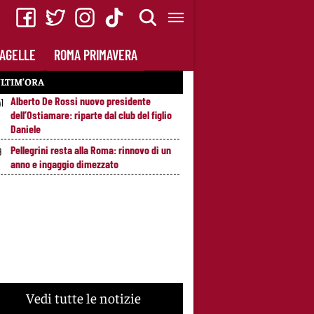
AGELLE
ROMA PRIMAVERA
LTIM’ORA
Alberto De Rossi nuovo presidente
41
dell’Ostiamare: riparte dal club del figlio
Daniele
Pellegrini resta alla Roma: rinnovo di un
9
anno e ingaggio dimezzato
Vedi tutte le notizie