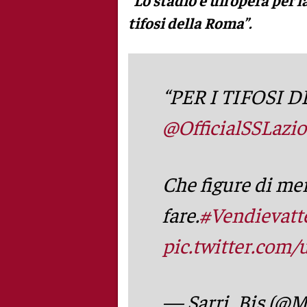
“Lo stadio è un’opera per l
tifosi della Roma”.
“PER I TIFOSI 
@OfficialSSLazio
Che figure di mer
fare.
#Vendievatt
pic.twitter.co
— Sarri_Bis (@