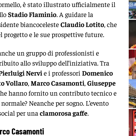
rmello, è stato illustrato ufficialmente il
llo
Stadio Flaminio
. A guidare la
esidente biancoceleste
Claudio Lotito
, che
l progetto e le sue prospettive future.
anche un gruppo di professionisti e
uito allo sviluppo dell’iniziativa. Tra
Pierluigi Nervi
e i professori
Domenico
to Vollaro
,
Marco Casamonti
,
Giuseppe
che hanno fornito un contributo tecnico e
to normale? Neanche per sogno. L’evento
 social per una
clamorosa gaffe
.
Marco Casamonti