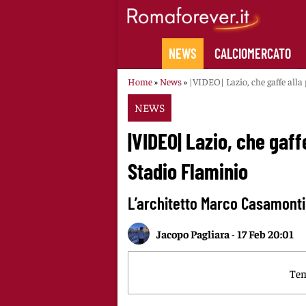
Skip
to
content
NEWS
CALCIOMERCATO
Home
»
News
»
|VIDEO| Lazio, che gaffe alla
NEWS
|VIDEO| Lazio, che gaff
Stadio Flaminio
L’architetto Marco Casamonti
Jacopo Pagliara
-
17 Feb 20:01
Tem