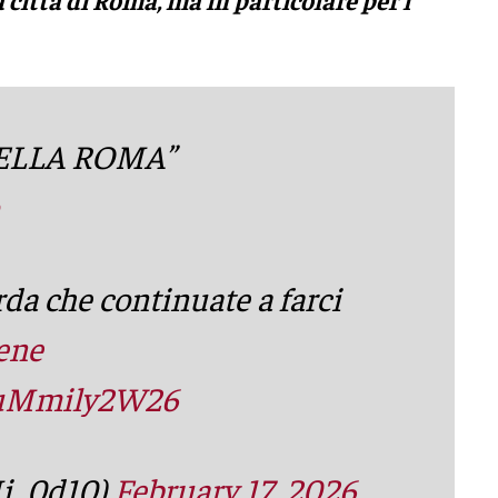
a città di Roma, ma in particolare per i
DELLA ROMA”
da che continuate a farci
ene
m/uMmily2W26
Mi_0d10)
February 17, 2026