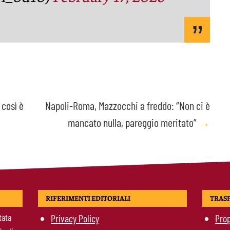
 così è
Napoli-Roma, Mazzocchi a freddo: “Non ci è
mancato nulla, pareggio meritato”
→
RIFERIMENTI EDITORIALI
TRAS
tata
Privacy Policy
Prop