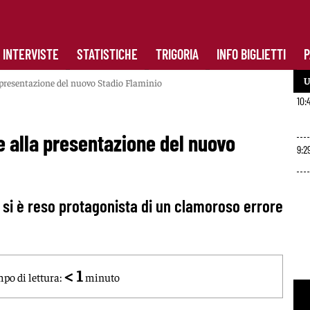
INTERVISTE
STATISTICHE
TRIGORIA
INFO BIGLIETTI
P
U
 presentazione del nuovo Stadio Flaminio
10:
e alla presentazione del nuovo
9:2
 si è reso protagonista di un clamoroso errore
< 1
po di lettura:
minuto