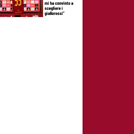
mi ha convinto a
scegliere i
giallorossi”