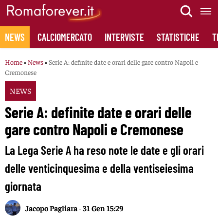
Skip
to
content
NEWS
CALCIOMERCATO
INTERVISTE
STATISTICHE
T
Home
»
News
»
Serie A: definite date e orari delle gare contro Napoli e
Cremonese
NEWS
Serie A: definite date e orari delle
gare contro Napoli e Cremonese
La Lega Serie A ha reso note le date e gli orari
delle venticinquesima e della ventiseiesima
giornata
Jacopo Pagliara
-
31 Gen 15:29