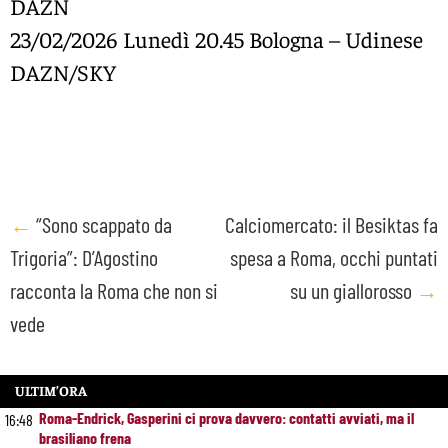
DAZN
23/02/2026 Lunedì 20.45 Bologna – Udinese
DAZN/SKY
Post
←
“Sono scappato da
Calciomercato: il Besiktas fa
Trigoria”: D’Agostino
spesa a Roma, occhi puntati
navigation
racconta la Roma che non si
su un giallorosso
→
vede
ULTIM’ORA
Roma-Endrick, Gasperini ci prova davvero: contatti avviati, ma il
16:48
brasiliano frena