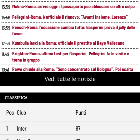
Molina-Roma, arrivo oggi: il passaporto può sbloccare un altro colpo
15:59
Pellegrini-Roma, è ufficiale il rinnovo: “Avanti insieme, Lorenzo”
14:56
Rensch-Roma, l’occasione cambia tutto: Gasperini prova il jolly delle
13:59
fasce
Kumbulla lascia la Roma: ufficiale il prestito al Rayo Vallecano
12:59
Brighton-Roma, ultimo test per Gasperini. Pellegrini fa le visite e
11:49
torna in gruppo
Rowe chiude alla Roma: “Sono concentrato sul Bologna”. Poi esalta
10:41
Castro e Dovbyk
Vedi tutte le notizie
Mercato Roma, Gasperini aspetta ancora il suo trequartista: Nusa
9:32
sfuma, ora Fofana e Gittens
CLASSIFICA
Pos
Club
Punti
1
Inter
87