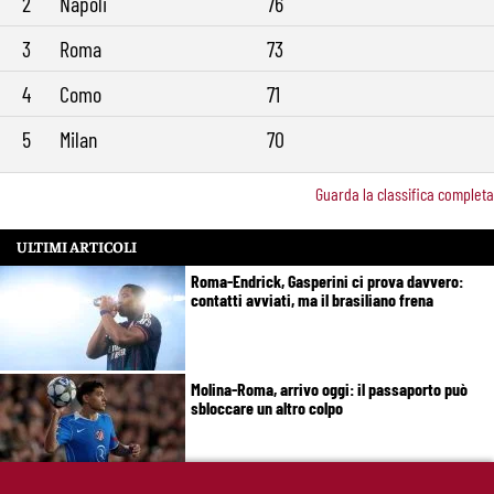
2
Napoli
76
3
Roma
73
4
Como
71
5
Milan
70
Guarda la classifica completa
ULTIMI ARTICOLI
Roma-Endrick, Gasperini ci prova davvero:
contatti avviati, ma il brasiliano frena
Molina-Roma, arrivo oggi: il passaporto può
sbloccare un altro colpo