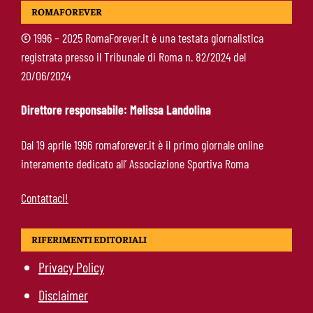
Pellegrini-Roma, è ufficiale il rinnovo: “Avanti
ROMAFOREVER
insieme, Lorenzo”
©
1996 – 2025 RomaForever.it è una testata giornalistica
registrata presso il Tribunale di Roma n. 82/2024 del
Rensch-Roma, l’occasione cambia tutto:
20/06/2024
Gasperini prova il jolly delle fasce
Direttore responsabile: Melissa Landolina
Kumbulla lascia la Roma: ufficiale il prestito al
Dal 19 aprile 1996 romaforever.it è il primo giornale online
Rayo Vallecano
interamente dedicato all’ Associazione Sportiva Roma
Contattaci!
RIFERIMENTI EDITORIALI
Privacy Policy
Disclaimer