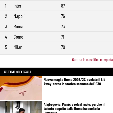
1
Inter
87
2
Napoli
76
3
Roma
73
4
Como
71
5
Milan
70
Guarda la classifica completa
ULTIMI ARTICOLI
Nuova maglia Roma 2026/27, svelato il kit
Away: torna lo storico stemma del 1938
Alajbegovic, Pjanic svela il ruolo: perché il
talento seguito dalla Roma ha scelto la
Juventus