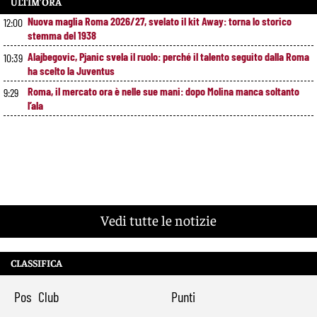
ULTIM’ORA
Nuova maglia Roma 2026/27, svelato il kit Away: torna lo storico
12:00
stemma del 1938
Alajbegovic, Pjanic svela il ruolo: perché il talento seguito dalla Roma
10:39
ha scelto la Juventus
Roma, il mercato ora è nelle sue mani: dopo Molina manca soltanto
9:29
l’ala
Vedi tutte le notizie
CLASSIFICA
Pos
Club
Punti