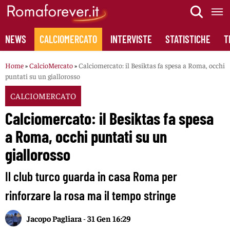
Skip
to
content
NEWS
CALCIOMERCATO
INTERVISTE
STATISTICHE
T
Home
»
CalcioMercato
»
Calciomercato: il Besiktas fa spesa a Roma, occhi
puntati su un giallorosso
CALCIOMERCATO
Calciomercato: il Besiktas fa spesa
a Roma, occhi puntati su un
giallorosso
Il club turco guarda in casa Roma per
rinforzare la rosa ma il tempo stringe
Jacopo Pagliara
-
31 Gen 16:29