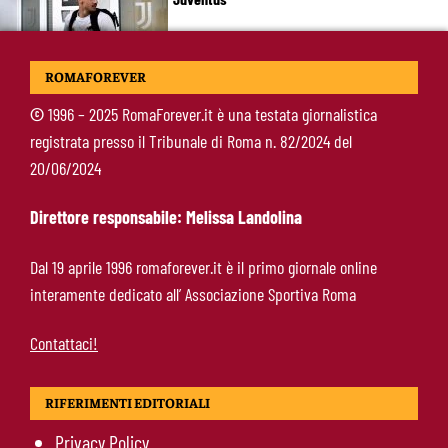
Roma, il mercato ora è nelle sue mani: dopo
ROMAFOREVER
Molina manca soltanto l’ala
©
1996 – 2025 RomaForever.it è una testata giornalistica
registrata presso il Tribunale di Roma n. 82/2024 del
Calciomercato Roma, Angeliño e Kumbulla ai
20/06/2024
saluti: D’Amico accelera per il sostituto sulla
sinistra
Direttore responsabile: Melissa Landolina
Roma, doppia cessione in Spagna: Angeliño al
Dal 19 aprile 1996 romaforever.it è il primo giornale online
Deportivo, Kumbulla al Rayo Vallecano
interamente dedicato all’ Associazione Sportiva Roma
Contattaci!
RIFERIMENTI EDITORIALI
Privacy Policy