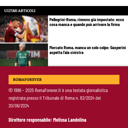
ULTIMI ARTICOLI
Pellegrini-Roma, rinnovo già impostato: ecco
cosa manca e quando può arrivare la firma
Mercato Roma, manca un solo colpo: Gasperini
aspetta l’ala sinistra
Roma-Read, il retroscena: rifiutati 29 milioni e
ROMAFOREVER
il 10% sulla rivendita
©
1996 – 2025 RomaForever.it è una testata giornalistica
registrata presso il Tribunale di Roma n. 82/2024 del
Roma-Molina, il colpo di D’Amico è geniale:
20/06/2024
qualità ed esperienza a un prezzo da
occasione
Direttore responsabile: Melissa Landolina