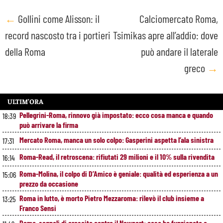
Post
←
Gollini come Alisson: il
Calciomercato Roma,
record nascosto tra i portieri
Tsimikas apre all’addio: dove
navigation
della Roma
può andare il laterale
greco
→
ULTIM’ORA
Pellegrini-Roma, rinnovo già impostato: ecco cosa manca e quando
18:39
può arrivare la firma
Mercato Roma, manca un solo colpo: Gasperini aspetta l’ala sinistra
17:31
Roma-Read, il retroscena: rifiutati 29 milioni e il 10% sulla rivendita
16:14
Roma-Molina, il colpo di D’Amico è geniale: qualità ed esperienza a un
15:06
prezzo da occasione
Roma in lutto, è morto Pietro Mezzaroma: rilevò il club insieme a
13:25
Franco Sensi
Roma, segnali di crescita contro il Newport: cosa ha funzionato e