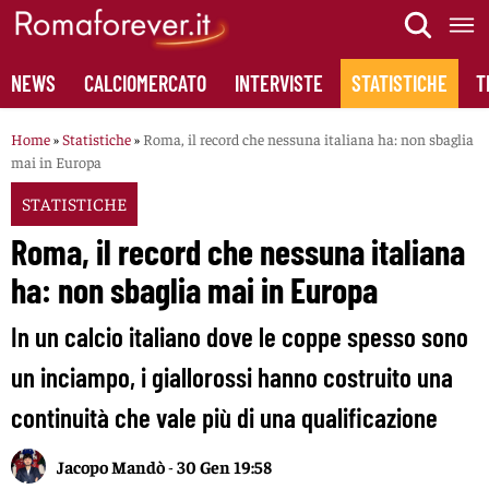
Skip
to
content
NEWS
CALCIOMERCATO
INTERVISTE
STATISTICHE
T
Home
»
Statistiche
»
Roma, il record che nessuna italiana ha: non sbaglia
mai in Europa
STATISTICHE
Roma, il record che nessuna italiana
ha: non sbaglia mai in Europa
In un calcio italiano dove le coppe spesso sono
un inciampo, i giallorossi hanno costruito una
continuità che vale più di una qualificazione
Jacopo Mandò
-
30 Gen 19:58