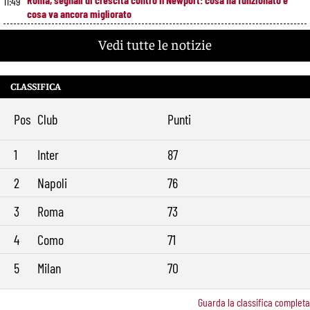
11:49
cosa va ancora migliorato
Roma, offerta da 12 milioni per Cacciamani: il Torino alza il muro
10:39
Vedi tutte le notizie
Roma-Molina, trattativa in avanzamento: sul tavolo 17 milioni per
9:29
l’argentino
CLASSIFICA
Pos
Club
Punti
1
Inter
87
2
Napoli
76
3
Roma
73
4
Como
71
5
Milan
70
Guarda la classifica completa