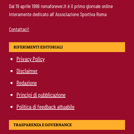
Roma in lutto, è morto Pietro Mezzaroma:
Dal 19 aprile 1996 romaforever.it è il primo giornale online
rilevò il club insieme a Franco Sensi
interamente dedicato all’ Associazione Sportiva Roma
Contattaci!
RIFERIMENTI EDITORIALI
Privacy Policy
Disclaimer
Redazione
Principi di pubblicazione
Politica di feedback attuabile
TRASPARENZA E GOVERNANCE