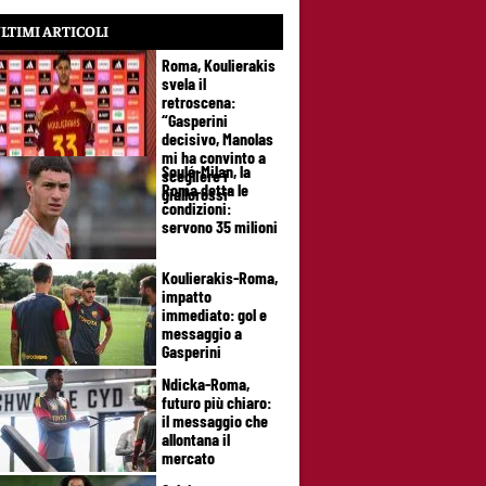
LTIMI ARTICOLI
Roma, Koulierakis
svela il
retroscena:
“Gasperini
decisivo, Manolas
mi ha convinto a
Soulé-Milan, la
scegliere i
Roma detta le
giallorossi”
condizioni:
servono 35 milioni
Koulierakis-Roma,
impatto
immediato: gol e
messaggio a
Gasperini
Ndicka-Roma,
futuro più chiaro:
il messaggio che
allontana il
mercato