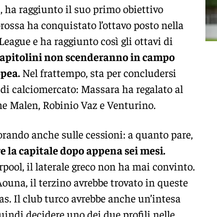
i, ha raggiunto il suo primo obiettivo
orossa ha conquistato l’ottavo posto nella
eague e ha raggiunto così gli ottavi di
capitolini non scenderanno in campo
pea.
Nel frattempo, sta per concludersi
 di calciomercato: Massara ha regalato al
me Malen, Robinio Vaz e Venturino.
vorando anche sulle cessioni: a quanto pare,
 la capitale dopo appena sei mesi.
rpool, il laterale greco non ha mai convinto.
Aouna, il terzino avrebbe trovato in queste
as. Il club turco avrebbe anche un’intesa
indi decidere uno dei due profili nelle