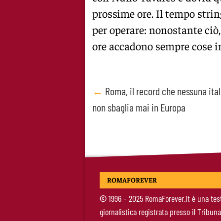
prossime ore. Il tempo str
per operare: nonostante ciò
ore accadono sempre cose i
Post
←
Roma, il record che nessuna ital
non sbaglia mai in Europa
navigation
ROMAFOREVER
©
1996 – 2025 RomaForever.it è una tes
giornalistica registrata presso il Tribuna