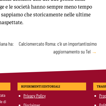
inge e le società hanno sempre meno tempo
, sappiamo che storicamente nelle ultime
naspettate.
iana ha:
Calciomercato Roma: c’è un importantissimo
aggiornamento su Tel
→
RIFERIMENTI EDITORIALI
TRAS
tata
Privacy Policy
Prop
le di
Disclaimer
Poli