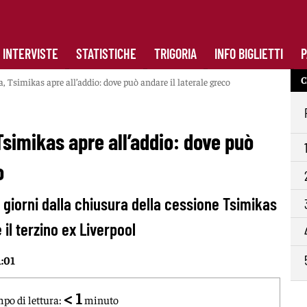
INTERVISTE
STATISTICHE
TRIGORIA
INFO BIGLIETTI
P
C
Tsimikas apre all’addio: dove può andare il laterale greco
simikas apre all’addio: dove può
o
giorni dalla chiusura della cessione Tsimikas
 il terzino ex Liverpool
1:01
< 1
po di lettura:
minuto