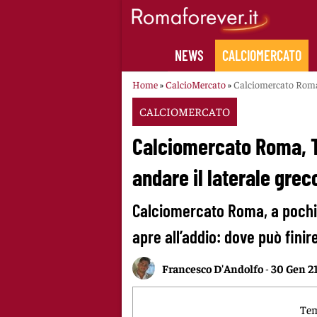
Skip
to
content
NEWS
CALCIOMERCATO
Home
»
CalcioMercato
»
Calciomercato Roma, 
CALCIOMERCATO
Calciomercato Roma, T
andare il laterale grec
Calciomercato Roma, a pochi 
apre all’addio: dove può finire
Francesco D'Andolfo
-
30 Gen 2
Tem