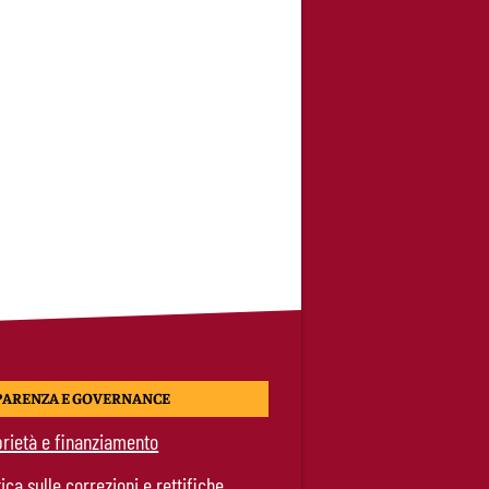
PARENZA E GOVERNANCE
rietà e finanziamento
tica sulle correzioni e rettifiche