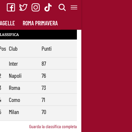
AGELLE
ROMA PRIMAVERA
LASSIFICA
Pos
Club
Punti
1
Inter
87
2
Napoli
76
3
Roma
73
4
Como
71
5
Milan
70
Guarda la classifica completa