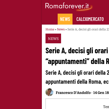
Skip
to
content
NEWS
CALCIOMERCATO
Home
»
News
»
Serie A, decisi gli orari dell
NEWS
Serie A, decisi gli orar
“appuntamenti” della
Serie A, decisi gli orari dell
appuntamenti della Roma, ecc
Francesco D'Andolfo
-
14 Gen 18
Tem