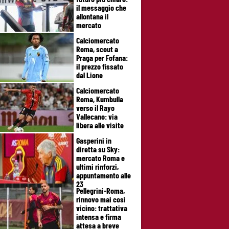
il messaggio che
allontana il
mercato
Calciomercato
Roma, scout a
Praga per Fofana:
il prezzo fissato
dal Lione
Calciomercato
Roma, Kumbulla
verso il Rayo
Vallecano: via
libera alle visite
Gasperini in
diretta su Sky:
mercato Roma e
ultimi rinforzi,
appuntamento alle
23
Pellegrini-Roma,
rinnovo mai così
vicino: trattativa
intensa e firma
attesa a breve