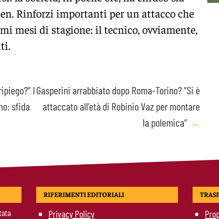
en. Rinforzi importanti per un attacco che
imi mesi di stagione: il tecnico, ovviamente,
ti.
ipiego?” I
Gasperini arrabbiato dopo Roma-Torino? “Si è
no: sfida
attaccato all’età di Robinio Vaz per montare
la polemica”
→
RIFERIMENTI EDITORIALI
TRAS
tata
Privacy Policy
Prop