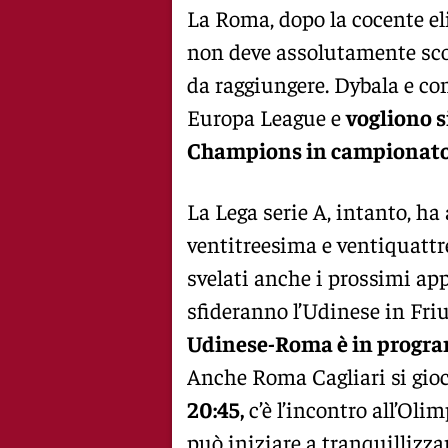
La Roma, dopo la cocente el
non deve assolutamente scom
da raggiungere. Dybala e c
Europa League e
vogliono 
Champions in campionat
La Lega serie A, intanto, ha
ventitreesima e ventiquattr
svelati anche i prossimi ap
sfideranno l’Udinese in Friul
Udinese-Roma è in program
Anche Roma Cagliari si gioc
20:45,
c’è l’incontro all’Oli
può iniziare a tranquillizzar