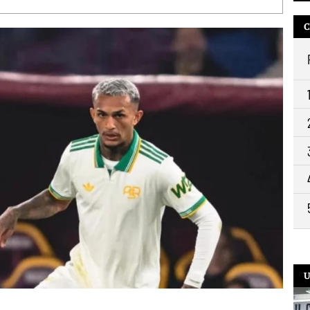
10:
C
9:2
U