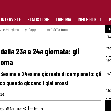
INTERVISTE
STATISTICHE
TRIGORIA
INFO BIGLIETTI
P
U
a 23a e 24a giornata: gli “appuntamenti” della Roma
18:2
17:
i della 23a e 24a giornata: gli
 Roma
16:
a 23esima e 24esima giornata di campionato: gli
14:
o quando giocano i giallorossi
13:
:54
12:
< 1
po di lettura:
minuto