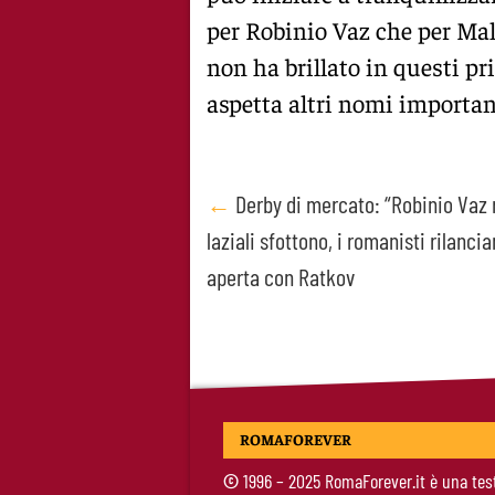
per Robinio Vaz che per Mal
non ha brillato in questi pr
aspetta altri nomi importan
Post
←
Derby di mercato: “Robinio Vaz r
laziali sfottono, i romanisti rilancia
navigation
aperta con Ratkov
ROMAFOREVER
©
1996 – 2025 RomaForever.it è una tes