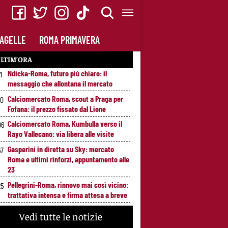
AGELLE
ROMA PRIMAVERA
LTIM’ORA
Ndicka-Roma, futuro più chiaro: il
1
messaggio che allontana il mercato
Calciomercato Roma, scout a Praga per
20
Fofana: il prezzo fissato dal Lione
Calciomercato Roma, Kumbulla verso il
06
Rayo Vallecano: via libera alle visite
Gasperini in diretta su Sky: mercato
47
Roma e ultimi rinforzi, appuntamento alle
23
Pellegrini-Roma, rinnovo mai così vicino:
25
trattativa intensa e firma attesa a breve
Nuova maglia Roma 2026/27, svelato il
00
Vedi tutte le notizie
kit Away: torna lo storico stemma del