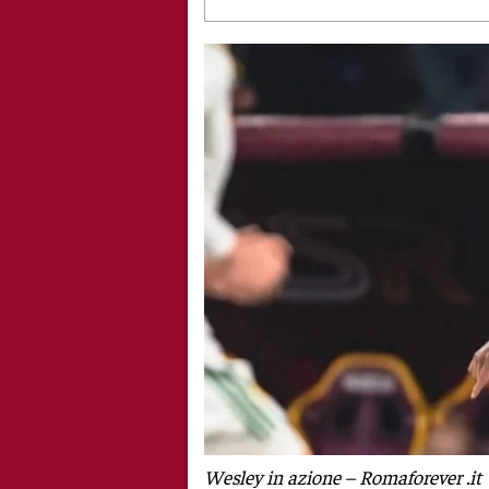
Wesley in azione – Romaforever .it