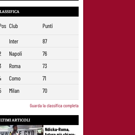
1938
Alajbegovic, Pjanic svela il ruolo: perché il
39
LASSIFICA
talento seguito dalla Roma ha scelto la
Juventus
Pos
Club
Punti
Roma, il mercato ora è nelle sue mani:
9
dopo Molina manca soltanto l’ala
1
Inter
87
2
Napoli
76
3
Roma
73
4
Como
71
5
Milan
70
Guarda la classifica completa
LTIMI ARTICOLI
Ndicka-Roma,
futuro più chiaro: