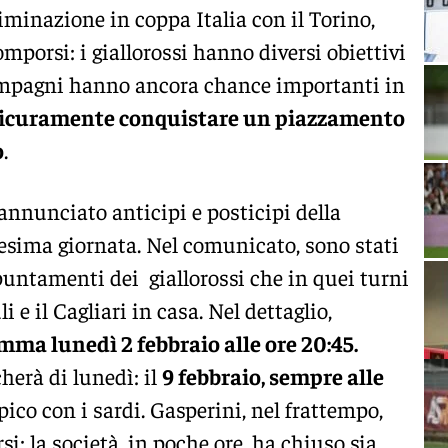
iminazione in coppa Italia con il Torino,
porsi: i giallorossi hanno diversi obiettivi
ompagni hanno ancora chance importanti in
sicuramente conquistare un piazzamento
o
.
 annunciato anticipi e posticipi della
esima giornata. Nel comunicato, sono stati
puntamenti dei giallorossi che in quei turni
i e il Cagliari in casa. Nel dettaglio,
ma lunedì 2 febbraio alle ore 20:45.
herà di lunedì: il
9 febbraio, sempre alle
mpico con i sardi. Gasperini, nel frattempo,
si: la società, in poche ore, ha chiuso sia