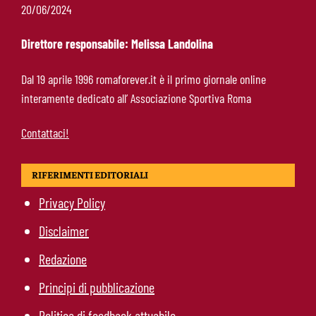
Manfrè-Roma, nuova era nel vivaio: raccoglie
20/06/2024
l’eredità di Bruno Conti
Direttore responsabile: Melissa Landolina
Ziolkowski-Roma, scelta di campo: “Penso
Dal 19 aprile 1996 romaforever.it è il primo giornale online
soltanto ai giallorossi”
interamente dedicato all’ Associazione Sportiva Roma
Contattaci!
RIFERIMENTI EDITORIALI
Privacy Policy
Disclaimer
Redazione
Principi di pubblicazione
Politica di feedback attuabile