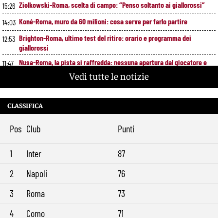
Ziolkowski-Roma, scelta di campo: “Penso soltanto ai giallorossi”
15:26
Koné-Roma, muro da 60 milioni: cosa serve per farlo partire
14:03
Brighton-Roma, ultimo test del ritiro: orario e programma dei
12:53
giallorossi
Nusa-Roma, la pista si raffredda: nessuna apertura dal giocatore e
11:47
dal Lipsia
Vedi tutte le notizie
Alberto De Rossi nuovo presidente dell’Ostiamare: riparte dal club del
10:41
figlio Daniele
CLASSIFICA
Pellegrini resta alla Roma: rinnovo di un anno e ingaggio dimezzato
9:29
Pos
Club
Punti
1
Inter
87
2
Napoli
76
3
Roma
73
4
Como
71