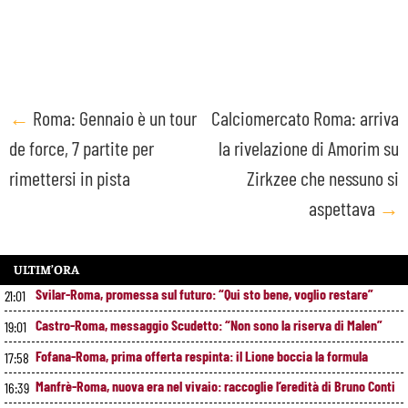
Post
←
Roma: Gennaio è un tour
Calciomercato Roma: arriva
de force, 7 partite per
la rivelazione di Amorim su
navigation
rimettersi in pista
Zirkzee che nessuno si
aspettava
→
ULTIM’ORA
Svilar-Roma, promessa sul futuro: “Qui sto bene, voglio restare”
21:01
Castro-Roma, messaggio Scudetto: “Non sono la riserva di Malen”
19:01
Fofana-Roma, prima offerta respinta: il Lione boccia la formula
17:58
Manfrè-Roma, nuova era nel vivaio: raccoglie l’eredità di Bruno Conti
16:39