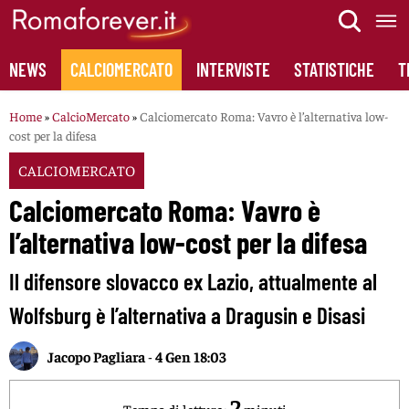
Skip
to
content
NEWS
CALCIOMERCATO
INTERVISTE
STATISTICHE
T
Home
»
CalcioMercato
»
Calciomercato Roma: Vavro è l’alternativa low-
cost per la difesa
CALCIOMERCATO
Calciomercato Roma: Vavro è
l’alternativa low-cost per la difesa
Il difensore slovacco ex Lazio, attualmente al
Wolfsburg è l’alternativa a Dragusin e Disasi
Jacopo Pagliara
-
4 Gen 18:03
2
Tempo di lettura:
minuti