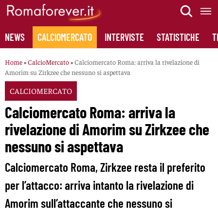
Skip
to
content
NEWS
CALCIOMERCATO
INTERVISTE
STATISTICHE
T
Home
»
CalcioMercato
»
Calciomercato Roma: arriva la rivelazione di
Amorim su Zirkzee che nessuno si aspettava
CALCIOMERCATO
Calciomercato Roma: arriva la
rivelazione di Amorim su Zirkzee che
nessuno si aspettava
Calciomercato Roma, Zirkzee resta il preferito
per l’attacco: arriva intanto la rivelazione di
Amorim sull’attaccante che nessuno si