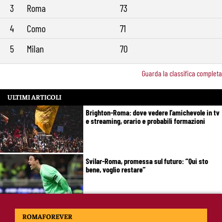
3
Roma
73
4
Como
71
5
Milan
70
Guarda la classifica completa
ULTIMI ARTICOLI
Brighton-Roma: dove vedere l’amichevole in tv
e streaming, orario e probabili formazioni
Svilar-Roma, promessa sul futuro: “Qui sto
bene, voglio restare”
Castro-Roma, messaggio Scudetto: “Non sono
ROMAFOREVER
la riserva di Malen”