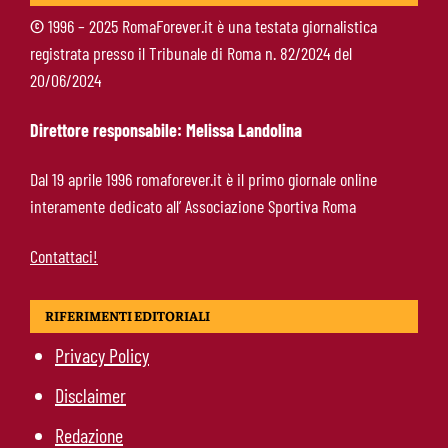
©
1996 – 2025 RomaForever.it è una testata giornalistica
registrata presso il Tribunale di Roma n. 82/2024 del
Fofana-Roma, prima offerta respinta: il Lione
20/06/2024
boccia la formula
Direttore responsabile: Melissa Landolina
Manfrè-Roma, nuova era nel vivaio: raccoglie
Dal 19 aprile 1996 romaforever.it è il primo giornale online
l’eredità di Bruno Conti
interamente dedicato all’ Associazione Sportiva Roma
Contattaci!
RIFERIMENTI EDITORIALI
Privacy Policy
Disclaimer
Redazione