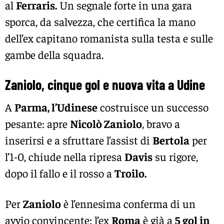
al
Ferraris.
Un segnale forte in una gara
sporca, da salvezza, che certifica la mano
dell’ex capitano romanista sulla testa e sulle
gambe della squadra.
Zaniolo, cinque gol e nuova vita a Udine
A
Parma, l’Udinese
costruisce un successo
pesante: apre
Nicolò Zaniolo
, bravo a
inserirsi e a sfruttare l’assist di
Bertola
per
l’1-0, chiude nella ripresa
Davis
su rigore,
dopo il fallo e il rosso a
Troilo.
Per
Zaniolo
è l’ennesima conferma di un
avvio convincente: l’ex
Roma
è già a
5 gol in