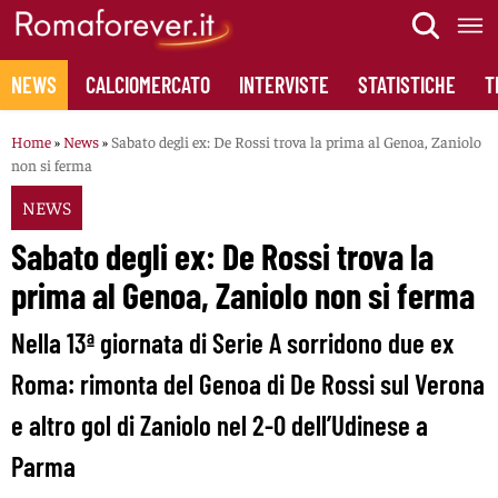
Skip
to
content
NEWS
CALCIOMERCATO
INTERVISTE
STATISTICHE
T
Home
»
News
»
Sabato degli ex: De Rossi trova la prima al Genoa, Zaniolo
non si ferma
NEWS
Sabato degli ex: De Rossi trova la
prima al Genoa, Zaniolo non si ferma
Nella 13ª giornata di Serie A sorridono due ex
Roma: rimonta del Genoa di De Rossi sul Verona
e altro gol di Zaniolo nel 2-0 dell’Udinese a
Parma