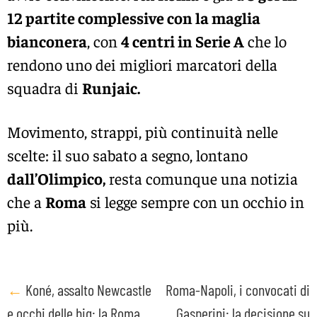
12 partite complessive con la maglia
bianconera
, con
4 centri in Serie A
che lo
rendono uno dei migliori marcatori della
squadra di
Runjaic.
Movimento, strappi, più continuità nelle
scelte: il suo sabato a segno, lontano
dall’Olimpico,
resta comunque una notizia
che a
Roma
si legge sempre con un occhio in
più.
Post
←
Koné, assalto Newcastle
Roma-Napoli, i convocati di
e occhi delle big: la Roma
Gasperini: la decisione su