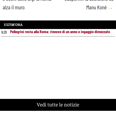
navigation
alza il muro
Manu Koné
→
ULTIM’ORA
Pellegrini resta alla Roma: rinnovo di un anno e ingaggio dimezzato
9:29
Vedi tutte le notizie