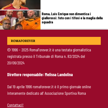
Roma, Luis Enrique non dimentica i
giallorossi: foto con i tifosi e la maglia della
squadra
Roma, un ex rivela: “Alla Roma abbiamo
ROMAFOREVER
costruito qualcosa di speciale”
©
1996 – 2025 RomaForever.it è una testata giornalistica
registrata presso il Tribunale di Roma n. 82/2024 del
Roma, Koulierakis svela il retroscena:
20/06/2024
“Gasperini decisivo, Manolas mi ha convinto a
scegliere i giallorossi”
Direttore responsabile: Melissa Landolina
Soulé-Milan, la Roma detta le condizioni:
Dal 19 aprile 1996 romaforever.it è il primo giornale online
servono 35 milioni
interamente dedicato all’ Associazione Sportiva Roma
Contattaci!