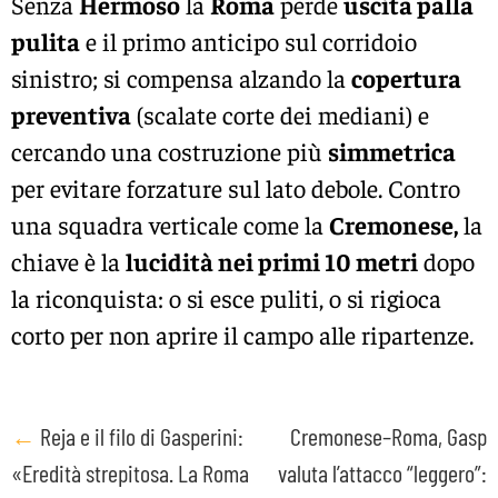
Senza
Hermoso
la
Roma
perde
uscita palla
pulita
e il primo anticipo sul corridoio
sinistro; si compensa alzando la
copertura
preventiva
(scalate corte dei mediani) e
cercando una costruzione più
simmetrica
per evitare forzature sul lato debole. Contro
una squadra verticale come la
Cremonese,
la
chiave è la
lucidità nei primi 10 metri
dopo
la riconquista: o si esce puliti, o si rigioca
corto per non aprire il campo alle ripartenze.
Post
←
Reja e il filo di Gasperini:
Cremonese–Roma, Gasp
«Eredità strepitosa. La Roma
valuta l’attacco “leggero”:
navigation