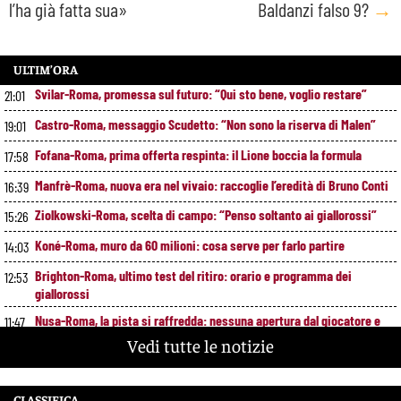
l’ha già fatta sua»
Baldanzi falso 9?
→
ULTIM’ORA
Svilar-Roma, promessa sul futuro: “Qui sto bene, voglio restare”
21:01
Castro-Roma, messaggio Scudetto: “Non sono la riserva di Malen”
19:01
Fofana-Roma, prima offerta respinta: il Lione boccia la formula
17:58
Manfrè-Roma, nuova era nel vivaio: raccoglie l’eredità di Bruno Conti
16:39
Ziolkowski-Roma, scelta di campo: “Penso soltanto ai giallorossi”
15:26
Koné-Roma, muro da 60 milioni: cosa serve per farlo partire
14:03
Brighton-Roma, ultimo test del ritiro: orario e programma dei
12:53
giallorossi
Nusa-Roma, la pista si raffredda: nessuna apertura dal giocatore e
11:47
dal Lipsia
Vedi tutte le notizie
Alberto De Rossi nuovo presidente dell’Ostiamare: riparte dal club del
10:41
figlio Daniele
CLASSIFICA