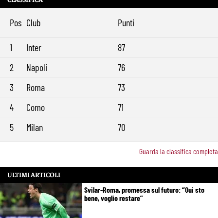
Pellegrini resta alla Roma: rinnovo di un anno e ingaggio dimezzato
9:29
Pos
Club
Punti
1
Inter
87
2
Napoli
76
3
Roma
73
4
Como
71
5
Milan
70
Guarda la classifica completa
ULTIMI ARTICOLI
Svilar-Roma, promessa sul futuro: “Qui sto
bene, voglio restare”