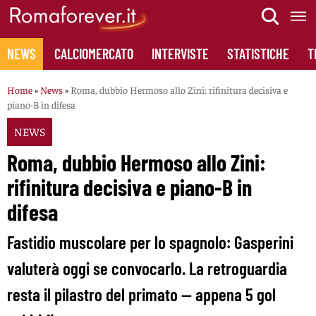
Skip
to
content
NEWS
CALCIOMERCATO
INTERVISTE
STATISTICHE
T
Home
»
News
»
Roma, dubbio Hermoso allo Zini: rifinitura decisiva e
piano-B in difesa
NEWS
Roma, dubbio Hermoso allo Zini:
rifinitura decisiva e piano-B in
difesa
Fastidio muscolare per lo spagnolo: Gasperini
valuterà oggi se convocarlo. La retroguardia
resta il pilastro del primato — appena 5 gol