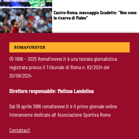
Castro-Roma, messaggio Scudetto: “Non sono
la riserva di Malen”
Fofana-Roma, prima offerta respinta: il Lione
ROMAFOREVER
boccia la formula
©
1996 – 2025 RomaForever.it è una testata giornalistica
registrata presso il Tribunale di Roma n. 82/2024 del
Manfrè-Roma, nuova era nel vivaio: raccoglie
20/06/2024
l’eredità di Bruno Conti
Direttore responsabile: Melissa Landolina
Ziolkowski-Roma, scelta di campo: “Penso
Dal 19 aprile 1996 romaforever.it è il primo giornale online
soltanto ai giallorossi”
interamente dedicato all’ Associazione Sportiva Roma
Contattaci!