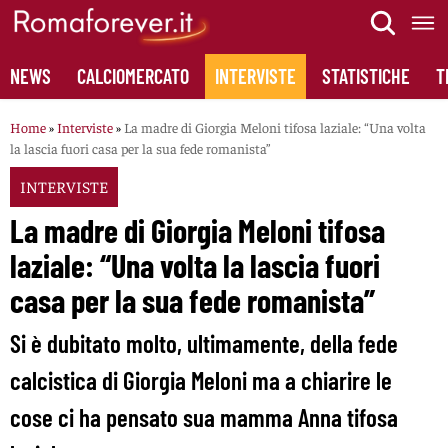
Skip
to
content
NEWS
CALCIOMERCATO
INTERVISTE
STATISTICHE
T
Home
»
Interviste
»
La madre di Giorgia Meloni tifosa laziale: “Una volta
la lascia fuori casa per la sua fede romanista”
INTERVISTE
La madre di Giorgia Meloni tifosa
laziale: “Una volta la lascia fuori
casa per la sua fede romanista”
Si è dubitato molto, ultimamente, della fede
calcistica di Giorgia Meloni ma a chiarire le
cose ci ha pensato sua mamma Anna tifosa