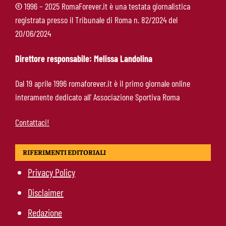
©
1996 – 2025 RomaForever.it è una testata giornalistica
registrata presso il Tribunale di Roma n. 82/2024 del
Rowe chiude alla Roma: “Sono concentrato sul
20/06/2024
Bologna”. Poi esalta Castro e Dovbyk
Direttore responsabile: Melissa Landolina
Mercato Roma, Gasperini aspetta ancora il suo
Dal 19 aprile 1996 romaforever.it è il primo giornale online
trequartista: Nusa sfuma, ora Fofana e Gittens
interamente dedicato all’ Associazione Sportiva Roma
Contattaci!
RIFERIMENTI EDITORIALI
Privacy Policy
Disclaimer
Redazione