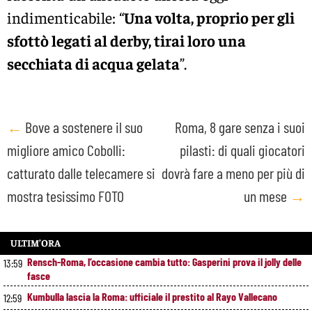
indimenticabile: “
Una volta, proprio per gli
sfottò legati al derby, tirai loro una
secchiata di acqua gelata
”.
Post
←
Bove a sostenere il suo
Roma, 8 gare senza i suoi
migliore amico Cobolli:
pilasti: di quali giocatori
navigation
catturato dalle telecamere si
dovrà fare a meno per più di
mostra tesissimo FOTO
un mese
→
ULTIM’ORA
Rensch-Roma, l’occasione cambia tutto: Gasperini prova il jolly delle
13:59
fasce
Kumbulla lascia la Roma: ufficiale il prestito al Rayo Vallecano
12:59