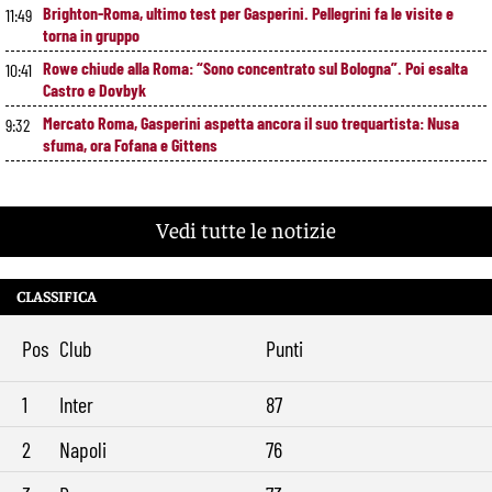
Brighton-Roma, ultimo test per Gasperini. Pellegrini fa le visite e
11:49
torna in gruppo
Rowe chiude alla Roma: “Sono concentrato sul Bologna”. Poi esalta
10:41
Castro e Dovbyk
Mercato Roma, Gasperini aspetta ancora il suo trequartista: Nusa
9:32
sfuma, ora Fofana e Gittens
Vedi tutte le notizie
CLASSIFICA
Pos
Club
Punti
1
Inter
87
2
Napoli
76