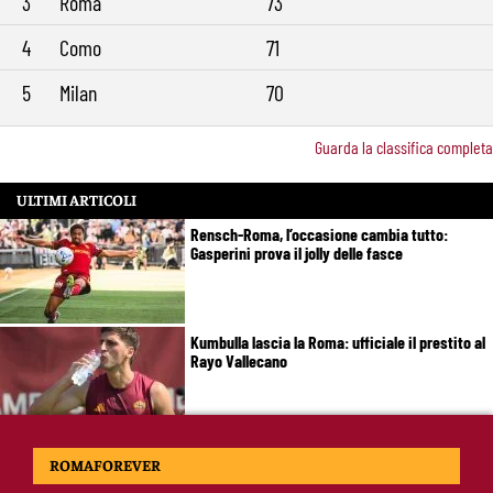
3
Roma
73
4
Como
71
5
Milan
70
Guarda la classifica completa
ULTIMI ARTICOLI
Rensch-Roma, l’occasione cambia tutto:
Gasperini prova il jolly delle fasce
Kumbulla lascia la Roma: ufficiale il prestito al
Rayo Vallecano
Brighton-Roma, ultimo test per Gasperini.
ROMAFOREVER
Pellegrini fa le visite e torna in gruppo