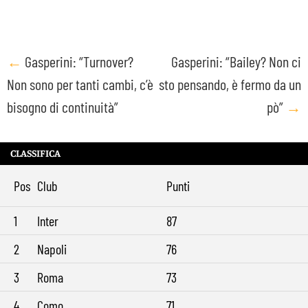
Post
←
Gasperini: “Turnover?
Gasperini: “Bailey? Non ci
Non sono per tanti cambi, c’è
sto pensando, è fermo da un
navigation
bisogno di continuità”
pò”
→
CLASSIFICA
Pos
Club
Punti
1
Inter
87
2
Napoli
76
3
Roma
73
4
Como
71