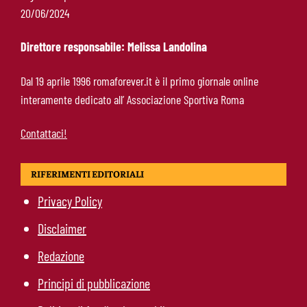
Ndicka-Roma, futuro più chiaro: il messaggio
20/06/2024
che allontana il mercato
Direttore responsabile: Melissa Landolina
Calciomercato Roma, scout a Praga per
Dal 19 aprile 1996 romaforever.it è il primo giornale online
Fofana: il prezzo fissato dal Lione
interamente dedicato all’ Associazione Sportiva Roma
Contattaci!
RIFERIMENTI EDITORIALI
Privacy Policy
Disclaimer
Redazione
Principi di pubblicazione