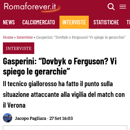
Skip
to
content
NEWS
CALCIOMERCATO
INTERVISTE
STATISTICHE
T
Home
»
Interviste
»
Gasperini: “Dovbyk o Ferguson? Vi spiego le gerarchie”
INTERVISTE
Gasperini: “Dovbyk o Ferguson? Vi
spiego le gerarchie”
Il tecnico giallorosso ha fatto il punto sulla
situazione attaccante alla vigilia del match con
il Verona
Jacopo Pagliara
-
27 Set 16:03