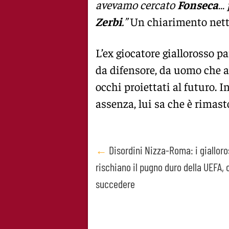
avevamo cercato
Fonseca
…
Zerbi
.”
Un chiarimento netto 
L’ex giocatore giallorosso pa
da difensore, da uomo che at
occhi proiettati al futuro. I
assenza, lui sa che è rimast
Post
←
Disordini Nizza-Roma: i gialloro
rischiano il pugno duro della UEFA,
navigation
succedere