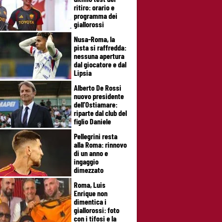
ritiro: orario e
programma dei
giallorossi
Nusa-Roma, la
pista si raffredda:
nessuna apertura
dal giocatore e dal
Lipsia
Alberto De Rossi
nuovo presidente
dell’Ostiamare:
riparte dal club del
figlio Daniele
Pellegrini resta
alla Roma: rinnovo
di un anno e
ingaggio
dimezzato
Roma, Luis
Enrique non
dimentica i
giallorossi: foto
con i tifosi e la