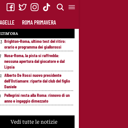
AGELLE
ROMA PRIMAVERA
LTIM’ORA
Brighton-Roma, ultimo test del ritiro:
53
orario e programma dei giallorossi
Nusa-Roma, la pista si raffredda:
7
nessuna apertura dal giocatore e dal
Lipsia
Alberto De Rossi nuovo presidente
41
dell’Ostiamare: riparte dal club del figlio
Daniele
Pellegrini resta alla Roma: rinnovo di un
9
anno e ingaggio dimezzato
Vedi tutte le notizie