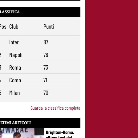
LASSIFICA
Pos
Club
Punti
1
Inter
87
2
Napoli
76
3
Roma
73
4
Como
71
5
Milan
70
Guarda la classifica completa
LTIMI ARTICOLI
Brighton-Roma,
ultimo test del