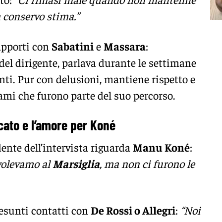
 conservo stima.”
apporti con
Sabatini
e
Massara
:
 del dirigente, parlava durante le settimane
nti. Pur con delusioni, mantiene rispetto e
ami che furono parte del suo percorso.
rcato e l’amore per Koné
ente dell’intervista riguarda
Manu Koné
:
 volevamo al
Marsiglia
, ma non ci furono le
esunti contatti con
De Rossi o Allegri
:
“Noi