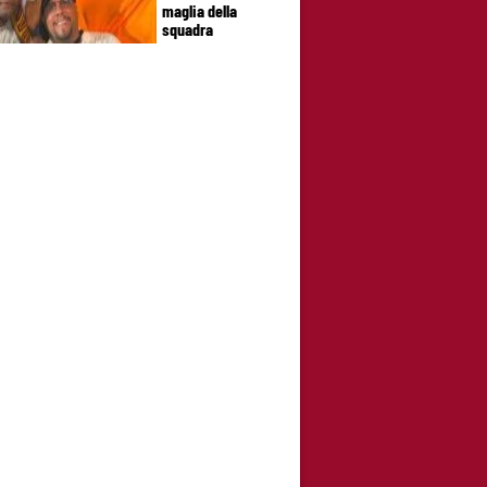
maglia della
squadra