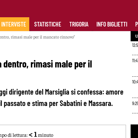
INTERVISTE
STATISTICHE
TRIGORIA
INFO BIGLIETTI
P
U
entro, rimasi male per il mancato rinnovo”
12:
11:4
 dentro, rimasi male per il
10:
oggi dirigente del Marsiglia si confessa: amore
 il passato e stima per Sabatini e Massara.
9:2
< 1
po di lettura:
minuto