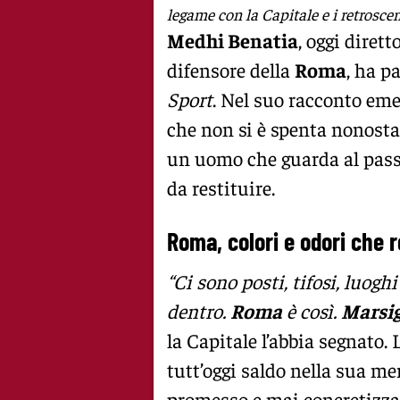
legame con la Capitale e i retrosce
Medhi Benatia
, oggi dirett
difensore della
Roma
, ha p
Sport
. Nel suo racconto eme
che non si è spenta nonosta
un uomo che guarda al passa
da restituire.
Roma, colori e odori che 
“Ci sono posti, tifosi, luogh
dentro.
Roma
è così.
Marsig
la Capitale l’abbia segnato.
tutt’oggi saldo nella sua m
promesso e mai concretizza