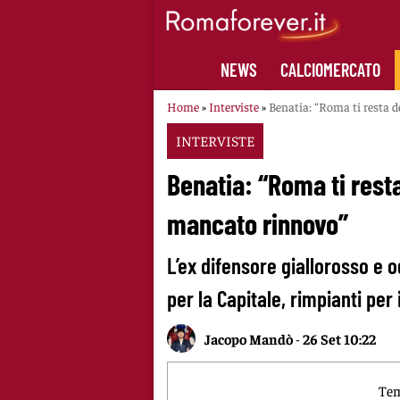
Skip
to
content
NEWS
CALCIOMERCATO
Home
»
Interviste
»
Benatia: “Roma ti resta d
INTERVISTE
Benatia: “Roma ti resta
mancato rinnovo”
L’ex difensore giallorosso e 
per la Capitale, rimpianti per
Jacopo Mandò
-
26 Set 10:22
Tem