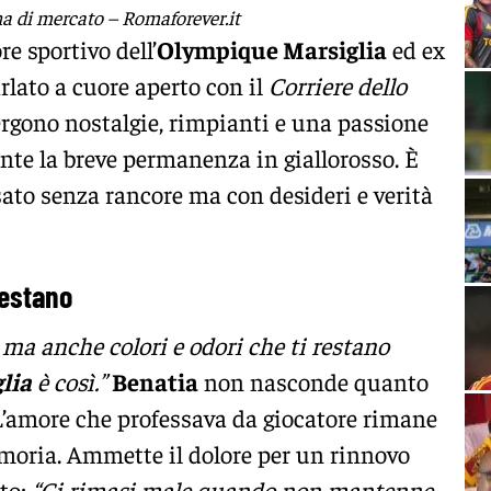
na di mercato – Romaforever.it
ore sportivo dell’
Olympique Marsiglia
ed ex
arlato a cuore aperto con il
Corriere dello
rgono nostalgie, rimpianti e una passione
nte la breve permanenza in giallorosso. È
to senza rancore ma con desideri e verità
restano
i ma anche colori e odori che ti restano
lia
è così.”
Benatia
non nasconde quanto
 L’amore che professava da giocatore rimane
emoria. Ammette il dolore per un rinnovo
to:
“Ci rimasi male quando non mantenne