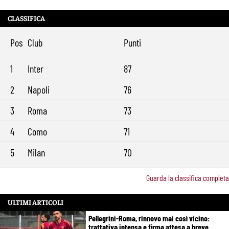
CLASSIFICA
Pos
Club
Punti
1
Inter
87
2
Napoli
76
3
Roma
73
4
Como
71
5
Milan
70
Guarda la classifica completa
ULTIMI ARTICOLI
Pellegrini-Roma, rinnovo mai così vicino:
trattativa intensa e firma attesa a breve