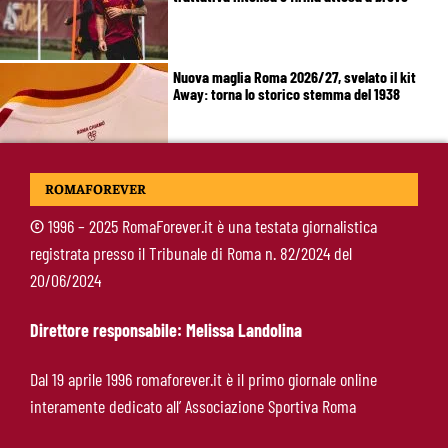
Nuova maglia Roma 2026/27, svelato il kit
Away: torna lo storico stemma del 1938
Alajbegovic, Pjanic svela il ruolo: perché il
ROMAFOREVER
talento seguito dalla Roma ha scelto la
Juventus
©
1996 – 2025 RomaForever.it è una testata giornalistica
registrata presso il Tribunale di Roma n. 82/2024 del
Roma, il mercato ora è nelle sue mani: dopo
20/06/2024
Molina manca soltanto l’ala
Direttore responsabile: Melissa Landolina
Calciomercato Roma, Angeliño e Kumbulla ai
Dal 19 aprile 1996 romaforever.it è il primo giornale online
saluti: D’Amico accelera per il sostituto sulla
interamente dedicato all’ Associazione Sportiva Roma
sinistra