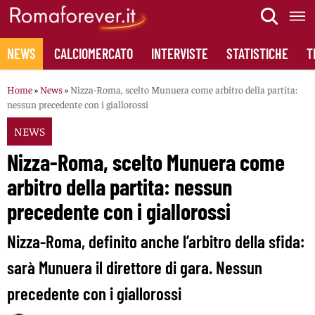
Skip
to
content
NEWS
CALCIOMERCATO
INTERVISTE
STATISTICHE
T
Home
»
News
»
Nizza-Roma, scelto Munuera come arbitro della partita:
nessun precedente con i giallorossi
NEWS
Nizza-Roma, scelto Munuera come
arbitro della partita: nessun
precedente con i giallorossi
Nizza-Roma, definito anche l’arbitro della sfida:
sarà Munuera il direttore di gara. Nessun
precedente con i giallorossi