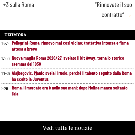
+3 sulla Roma
“Rinnovate il suo
contratto”
→
ULTIM’ORA
Pellegrini-Roma, rinnovo mai così vicino: trattativa intensa e firma
13:25
attesa a breve
Nuova maglia Roma 2026/27, svelato il kit Away: torna lo storico
12:00
stemma del 1938
Alajbegovic, Pjanic svela il ruolo: perché il talento seguito dalla Roma
10:39
ha scelto la Juventus
Roma, il mercato ora è nelle sue mani: dopo Molina manca soltanto
9:29
l’ala
Vedi tutte le notizie